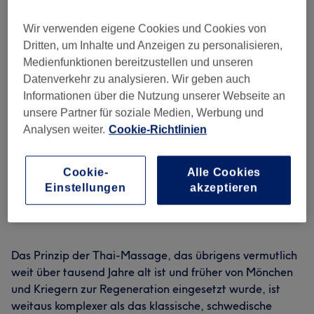
Wir verwenden eigene Cookies und Cookies von
Eine Thai-Massage kommt einer
Dritten, um Inhalte und Anzeigen zu personalisieren,
athletischen Übung gleich – und zwar in
Medienfunktionen bereitzustellen und unseren
jeglicher positiven Hinsicht.
Datenverkehr zu analysieren. Wir geben auch
Energieverbrennung, Beweglichkeit,
Informationen über die Nutzung unserer Webseite an
mentale Zufriedenheit und Muskelschule
unsere Partner für soziale Medien, Werbung und
greifen ineinander. Wenn ein Thai-
Analysen weiter.
Cookie-Richtlinien
Massage-Profi sein eigenes Körpergewicht
effektiv einsetzt, dehnt, streckt und
Cookie-
Alle Cookies
entspannt er zugleich den Körper seines
Einstellungen
akzeptieren
Klienten.
Das Prinzip der Thai-Massage, das übrigens vermutlich
weit über tausend Jahre alt ist und früher von Mönchen
und Kriegern zur Regeneration eingesetzt wurde, ist
weitaus komplexer als das klassische, schwedische