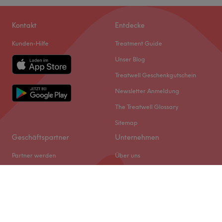
Kontakt
Entdecke
Kunden-Hilfe
Treatment Guide
Unser Blog
Treatwell Geschenkgutschein
Newsletter Anmeldung
The Treatwell Glossary
Sitemap
Geschäftspartner
Unternehmen
Partner werden
Über uns
Treatwell Connect Help Center
Jobs
Treatwell Pro Help Center
Impressum
Cookie-Einstellungen
Rechtliches & GDPR