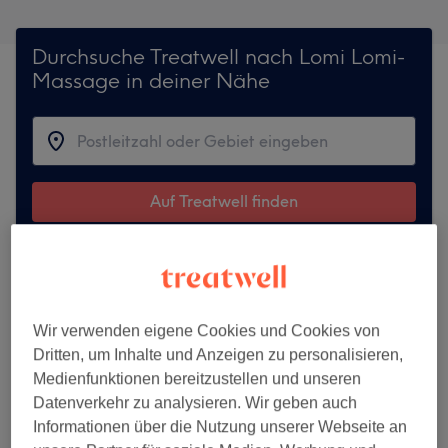
Durchsuche Treatwell nach Lomi Lomi-
Massage in deiner Nähe
Auf Treatwell finden
Erkunde unsere Top-Städte
Berlin
Wir verwenden eigene Cookies und Cookies von
Hamburg
Dritten, um Inhalte und Anzeigen zu personalisieren,
München
Medienfunktionen bereitzustellen und unseren
Köln
Datenverkehr zu analysieren. Wir geben auch
Informationen über die Nutzung unserer Webseite an
Mehr anzeigen...