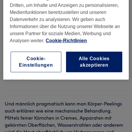
Dritten, um Inhalte und Anzeigen zu personalisieren,
Jeder weiß, dass die Haut ein wahres
Medienfunktionen bereitzustellen und unseren
Wunderorgan ist. Sie erneuert sich
Datenverkehr zu analysieren. Wir geben auch
zuverlässig immer wieder von selbst.
Informationen über die Nutzung unserer Webseite an
Wächst mit uns mit, beschützt uns und heilt
unsere Partner für soziale Medien, Werbung und
manchmal so schnell, dass Wehwehchen
Analysen weiter.
Cookie-Richtlinien
im Nu vergessen sind. Mit einem Peeling
tut man der Haut am gesamten Körper
etwas Gutes. Obwohl dabei nicht viel
Cookie-
Alle Cookies
passiert, fühlt man sich danach
Einstellungen
akzeptieren
quicklebendig und erfrischt – Frauen wie
Männer.
Und männlich pragmatisch kann man Körper-Peelings
auch erklären wie eine mechanische Behandlung.
Mittels feiner Körnchen in Cremes, Apparaten mit
gekörnten Oberflächen, Wasserstrahlen oder anderem