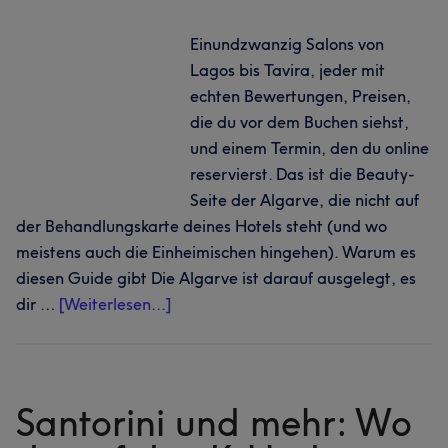
buchen
Einundzwanzig Salons von
Lagos bis Tavira, jeder mit
echten Bewertungen, Preisen,
die du vor dem Buchen siehst,
und einem Termin, den du online
reservierst. Das ist die Beauty-
Seite der Algarve, die nicht auf
der Behandlungskarte deines Hotels steht (und wo
meistens auch die Einheimischen hingehen). Warum es
diesen Guide gibt Die Algarve ist darauf ausgelegt, es
Infos
dir …
[Weiterlesen...]
zum
Plugin
Die
Algarve
Santorini und mehr: Wo
jenseits