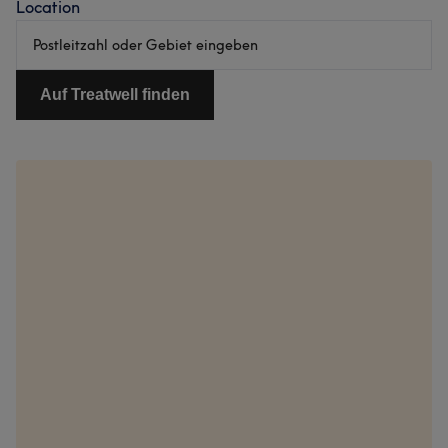
bist
Location
–
hier
buch
Auf Treatwell finden
du
dein
Beau
Term