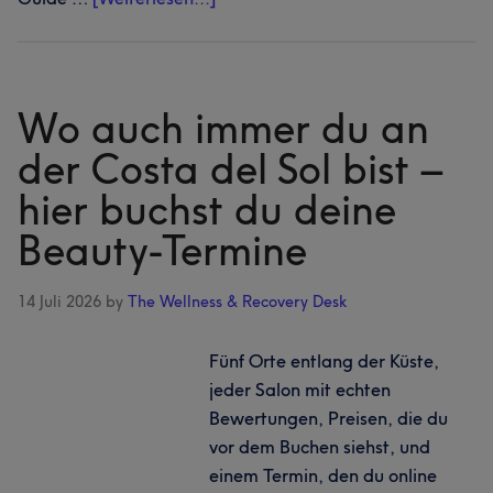
zum
Plugin
Santorini
und
Wo auch immer du an
mehr:
der Costa del Sol bist –
Wo
hier buchst du deine
du
auf
Beauty-Termine
den
Kykladen
14 Juli 2026
by
The Wellness & Recovery Desk
Haare,
Nägel
Fünf Orte entlang der Küste,
und
jeder Salon mit echten
Beauty
Bewertungen, Preisen, die du
buchst
vor dem Buchen siehst, und
einem Termin, den du online