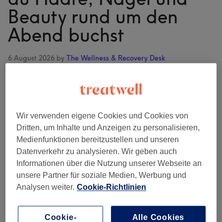
Beauty rund um den
Abend buchst
6 August 2026
by
The Wellness & Recovery Desk
Dreizehn Salons und Studios, von
Ibiza-Stadt bis an die Küsten,
alle mit echten Bewertungen,
Wir verwenden eigene Cookies und Cookies von
Preisen, die du vor der Buchung
Dritten, um Inhalte und Anzeigen zu personalisieren,
siehst, und Terminen, die du
Medienfunktionen bereitzustellen und unseren
online reservierst. So bringst du
Datenverkehr zu analysieren. Wir geben auch
Haare, Nägel und Beauty
Informationen über die Nutzung unserer Webseite an
zwischen Strand, Boot und jener fragwürdigen
unsere Partner für soziale Medien, Werbung und
Entscheidung nach Sonnenuntergang in Ordnung.
Analysen weiter.
Cookie-Richtlinien
Warum es diesen Guide gibt Auf Ibiza läuft alles nach
Infos
Zeitplan. Das …
[Weiterlesen...]
Cookie-
Alle Cookies