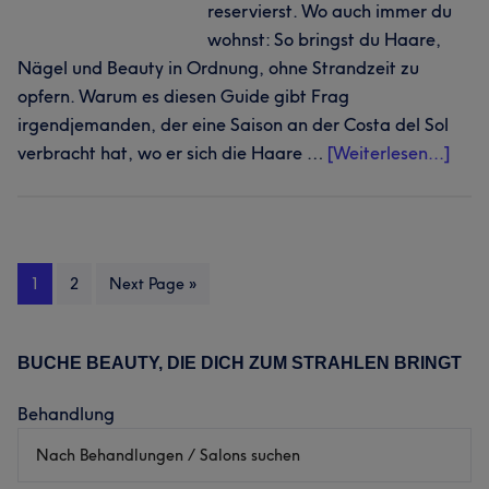
reservierst. Wo auch immer du
wohnst: So bringst du Haare,
Nägel und Beauty in Ordnung, ohne Strandzeit zu
opfern. Warum es diesen Guide gibt Frag
irgendjemanden, der eine Saison an der Costa del Sol
Infos
verbracht hat, wo er sich die Haare …
[Weiterlesen...]
zum
Plug
Wo
auch
Seite
Seite
Go
1
2
Next Page »
imm
to
du
an
BUCHE BEAUTY, DIE DICH ZUM STRAHLEN BRINGT
Haupt-
der
Sidebar
Cost
Behandlung
del
Sol