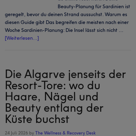
Beauty-Planung für Sardinien ist
geregelt, bevor du deinen Strand aussuchst. Warum es
diesen Guide gibt Das begreifen die meisten nach einer
Woche Sardinien-Planung: Die Insel lässt sich nicht …
Infos
[Weiterlesen...]
zum
Plugin
Eine
Insel,
Die Algarve jenseits der
fünf
Resort-Tore: wo du
Küsten:
Haare, Nägel und
Haare,
Nägel
Beauty entlang der
und
Küste buchst
Beauty
auf
Sardinien
24 Juli 2026
by
The Wellness & Recovery Desk