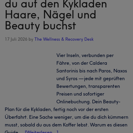
du auf den Kykladen
der
Haare, Nägel und
Resort-
Tore:
Beauty buchst
wo
du
17 Juli 2026
by
The Wellness & Recovery Desk
Haare,
Nägel
Vier Inseln, verbunden per
und
Fähre, von der Caldera
Beauty
Santorinis bis nach Paros, Naxos
entlang
und Syros — jede mit geprüften
der
Bewertungen, transparenten
Küste
Preisen und sofortiger
buchst
Onlinebuchung. Dein Beauty-
Plan für die Kykladen, fertig noch vor der ersten
Überfahrt. Eine Sache weniger, um die du dich kümmern
musst, sobald du aus dem Koffer lebst. Warum es diesen
Infos
Guide …
[Weiterlesen...]