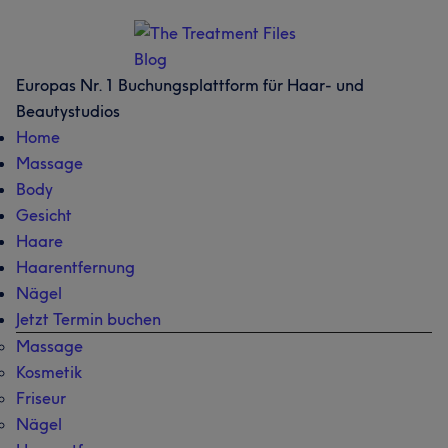
Skip
Skip
Zur
Zur
to
to
Hauptsidebar
Fußzeile
main
secondary
springen
springen
Europas Nr. 1 Buchungsplattform für Haar- und
content
menu
Beautystudios
Home
Massage
Body
Gesicht
Haare
Haarentfernung
Nägel
Jetzt Termin buchen
Massage
Kosmetik
Friseur
Nägel