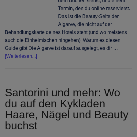
dem Buchen siehst, und einem
Termin, den du online reservierst.
Das ist die Beauty-Seite der
Algarve, die nicht auf der
Behandlungskarte deines Hotels steht (und wo meistens
auch die Einheimischen hingehen). Warum es diesen
Guide gibt Die Algarve ist darauf ausgelegt, es dir …
Infos
[Weiterlesen...]
zum
Plugin
Die
Algarve
Santorini und mehr: Wo
jenseits
du auf den Kykladen
der
Haare, Nägel und Beauty
Resort-
Tore:
buchst
wo
du