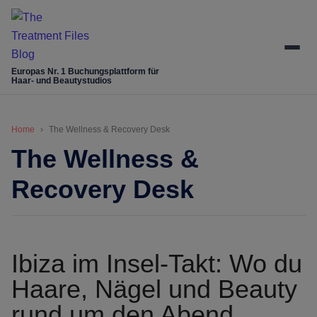
Skip
Skip
Zur
Zur
to
to
Hauptsidebar
Fußzeile
main
secondary
springen
springen
content
menu
Europas Nr. 1 Buchungsplattform für
Haar- und Beautystudios
Home
The Wellness & Recovery Desk
The Wellness &
Recovery Desk
Ibiza im Insel-Takt: Wo du
Haare, Nägel und Beauty
rund um den Abend