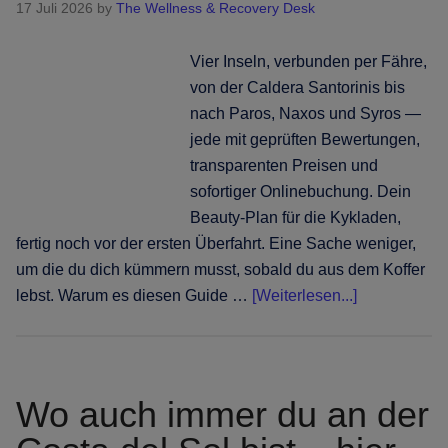
17 Juli 2026
by
The Wellness & Recovery Desk
Haare,
Nägel
Vier Inseln, verbunden per Fähre,
und
von der Caldera Santorinis bis
Beauty
nach Paros, Naxos und Syros —
entlang
jede mit geprüften Bewertungen,
der
transparenten Preisen und
Küste
sofortiger Onlinebuchung. Dein
buchst
Beauty-Plan für die Kykladen,
fertig noch vor der ersten Überfahrt. Eine Sache weniger,
um die du dich kümmern musst, sobald du aus dem Koffer
Infos
lebst. Warum es diesen Guide …
[Weiterlesen...]
zum
Plugin
Santorini
und
Wo auch immer du an der
mehr: