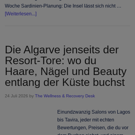
Woche Sardinien-Planung: Die Insel lässt sich nicht …
Infos
[Weiterlesen...]
zum
Plugin
Eine
Insel,
Die Algarve jenseits der
fünf
Resort-Tore: wo du
Küsten:
Haare, Nägel und Beauty
Haare,
Nägel
entlang der Küste buchst
und
Beauty
24 Juli 2026
by
The Wellness & Recovery Desk
auf
Sardinien
Einundzwanzig Salons von Lagos
buchen
bis Tavira, jeder mit echten
Bewertungen, Preisen, die du vor