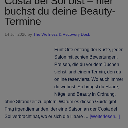
Costa del Sol bist – hier
Wo
buchst du deine Beauty-
du
auf
Termine
den
Kykladen
14 Juli 2026
by
The Wellness & Recovery Desk
Haare,
Nägel
Fünf Orte entlang der Küste, jeder
und
Salon mit echten Bewertungen,
Beauty
Preisen, die du vor dem Buchen
buchst
siehst, und einem Termin, den du
online reservierst. Wo auch immer
du wohnst: So bringst du Haare,
Nägel und Beauty in Ordnung,
ohne Strandzeit zu opfern. Warum es diesen Guide gibt
Frag irgendjemanden, der eine Saison an der Costa del
Info
Sol verbracht hat, wo er sich die Haare …
[Weiterlesen...]
zum