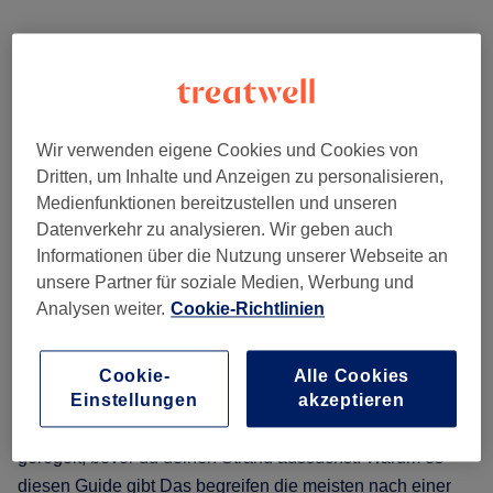
Ibiza
im
Eine Insel, fünf Küsten:
Insel-
Haare, Nägel und Beauty
Takt:
auf Sardinien buchen
Wo
Wir verwenden eigene Cookies und Cookies von
du
Dritten, um Inhalte und Anzeigen zu personalisieren,
Haare,
31 Juli 2026
by
The Wellness & Recovery Desk
Medienfunktionen bereitzustellen und unseren
Nägel
Datenverkehr zu analysieren. Wir geben auch
und
Informationen über die Nutzung unserer Webseite an
Einundzwanzig Salons an fünf
Beauty
unsere Partner für soziale Medien, Werbung und
Küstenabschnitten Sardiniens,
rund
Analysen weiter.
Cookie-Richtlinien
jeder mit echten Bewertungen,
um
sichtbaren Preisen vor der
den
Buchung und einem Termin, den
Cookie-
Alle Cookies
Abend
du online reservierst. Deine
Einstellungen
akzeptieren
buchst
Beauty-Planung für Sardinien ist
geregelt, bevor du deinen Strand aussuchst. Warum es
diesen Guide gibt Das begreifen die meisten nach einer