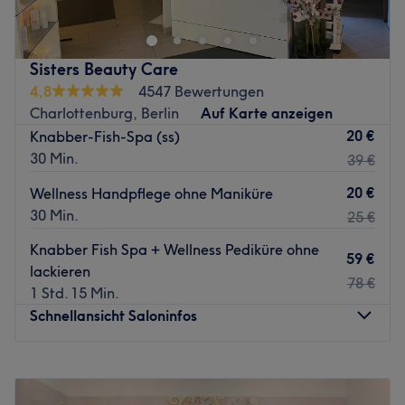
Ab einem Behandlungswert von 240 € übernehmen wir
Ihre Parkgebühr.
Sisters Beauty Care
Laser Hautbehandlungen. Sichtbare Ergebnisse. Absolute
4,8
4547 Bewertungen
Diskretion.
Charlottenburg, Berlin
Auf Karte anzeigen
Seit 2006 ist Skin Care Berlin in Charlottenburg
20 €
Knabber-Fish-Spa (ss)
spezialisiert auf medizinisch-ästhetische High-End
30 Min.
39 €
Behandlungen – für alle Geschlechter.
20 €
Wellness Handpflege ohne Maniküre
Wir haben einen Ort geschaffen, der mehr ist als ein
30 Min.
25 €
Studio:
Knabber Fish Spa + Wellness Pediküre ohne
💎 diskret & geschützt
59 €
lackieren
78 €
💎 offen für Männer sowie trans, queere & gender-diverse
1 Std. 15 Min.
Menschen
Schnellansicht Saloninfos
💎 maximale Privatsphäre für Frauen mit erhöhtem
Diskretionsbedarf
Montag
Geschlossen
Dienstag
10:00
–
18:30
👉 Unser Fokus: echte Hautveränderung – nicht nur