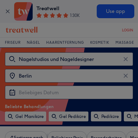
Treatwell
Use app
130K
LOGIN
FRISEUR
NÄGEL
HAARENTFERNUNG
KOSMETIK
MASSAGE
Beliebte Behandlungen
Gel Maniküre
Gel Pediküre
Pediküre
M
Sortieren nach