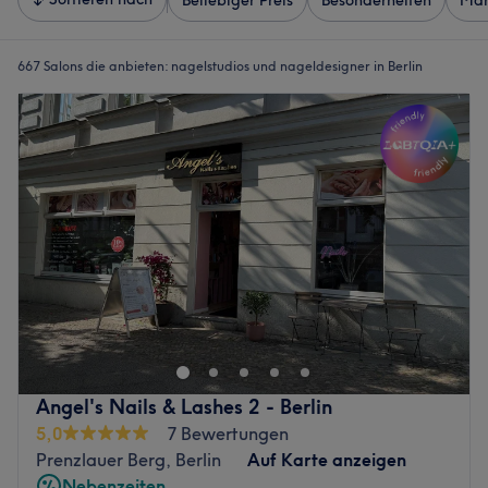
Beliebiger Preis
Besonderheiten
Mar
667 Salons die anbieten:
nagelstudios und nageldesigner in Berlin
Angel's Nails & Lashes 2 - Berlin
5,0
7 Bewertungen
Prenzlauer Berg, Berlin
Auf Karte anzeigen
Nebenzeiten