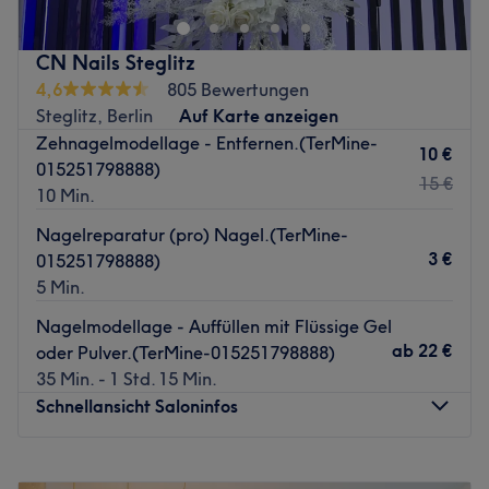
Nagelmodellagen, Maniküren und Pediküren!
Nächste öffentliche Verkehrsmittel:
CN Nails Steglitz
4,6
805 Bewertungen
Die Haltestelle Bismarckstr./Kaiser-Friedrich-Str.
(Berlin)
Steglitz, Berlin
Auf Karte anzeigen
nằm ở Wenigen Geh Minuten erreichbar.
Zehnagelmodellage - Entfernen.(TerMine-
10 €
Das Team:
015251798888)
Das Team besteht aus leidenschaftlichen Naildesignern,
15 €
10 Min.
die es lieben, aus deinen Nägeln kleine Kunstwerke zu
Nagelreparatur (pro) Nagel.(TerMine-
zaubern.
Dazu bilden sie sich regelmäßig weiter.
Hier
3 €
015251798888)
wird Deutsch, Englisch und Vietnameseesisch
5 Min.
gesprochen.
Đã từng là một salon tuyệt vời:
Nagelmodellage - Auffüllen mit Flüssige Gel
Không khí: Einladend, thanh lịch, stilvoll.
ab
22 €
oder Pulver.(TerMine-015251798888)
Chuyên môn: Nageldesign.
35 Min. - 1 Std. 15 Min.
Sản phẩm và nhãn hiệu sản phẩm:
Schnellansicht Saloninfos
Tiện ích bổ sung: Kostenlose Getränke, Parkplätze và
WLAN.
Montag
09:30
–
19:30
Zurück zur Salonansicht