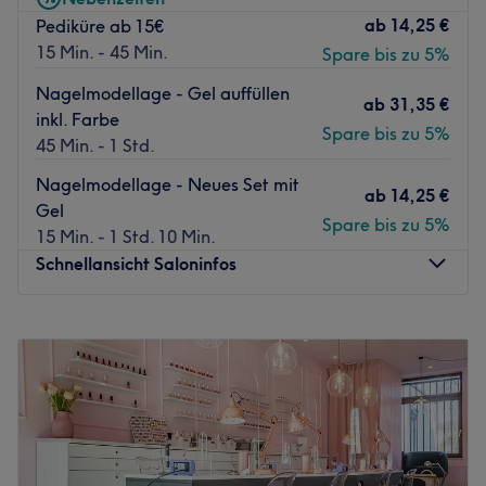
ab
14,25 €
Pediküre ab 15€
15 Min. - 45 Min.
Spare bis zu 5%
Nagelmodellage - Gel auffüllen
ab
31,35 €
inkl. Farbe
Spare bis zu 5%
45 Min. - 1 Std.
Nagelmodellage - Neues Set mit
ab
14,25 €
Gel
Spare bis zu 5%
15 Min. - 1 Std. 10 Min.
Schnellansicht Saloninfos
Montag
09:30
–
19:30
Dienstag
09:30
–
19:30
Mittwoch
09:30
–
19:30
Donnerstag
09:30
–
19:30
Freitag
09:30
–
19:30
Samstag
09:30
–
18:30
Sonntag
Geschlossen