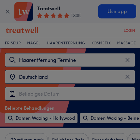
Treatwell
Use app
130K
LOGIN
FRISEUR
NÄGEL
HAARENTFERNUNG
KOSMETIK
MASSAGE
Beliebte Behandlungen
Damen Waxing - Hollywood
Damen Waxing - Beine
Sortieren nach