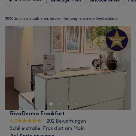
Beliebiger Preis
Besonderheiten
Mar
3040 Salons die anbieten:
haarentfernung termine in Deutschland
RivaDerma Frankfurt
5,0
202 Bewertungen
Schillerstraße, Frankfurt am Main
Auf Karte anzeigen