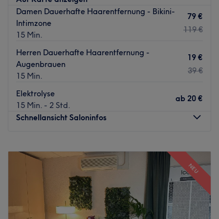
Damen Dauerhafte Haarentfernung - Bikini-
79 €
Intimzone
119 €
15 Min.
Herren Dauerhafte Haarentfernung -
19 €
Augenbrauen
39 €
15 Min.
Elektrolyse
ab
20 €
15 Min. - 2 Std.
Schnellansicht Saloninfos
Montag
10:00
–
19:00
Dienstag
10:00
–
19:00
NEU
Mittwoch
10:00
–
19:00
Donnerstag
10:00
–
19:00
Freitag
10:00
–
19:00
Samstag
10:00
–
20:00
Sonntag
Geschlossen