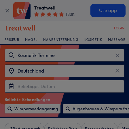
Treatwell
Use app
130K
LOGIN
FRISEUR
NÄGEL
HAARENTFERNUNG
KOSMETIK
MASSAGE
Beliebte Behandlungen
Wimpernverlängerung
Augenbrauen & Wimpern fä
Sortieren nach