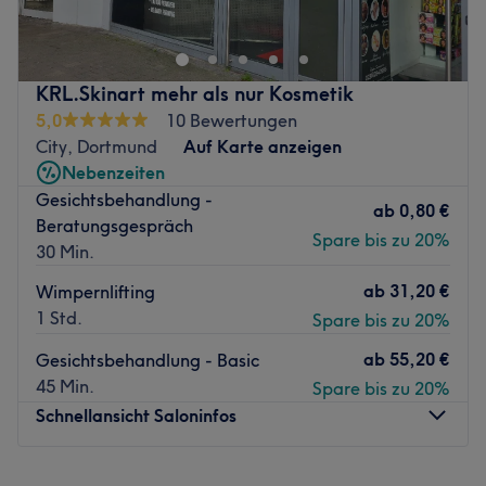
Alltagsstress entkommen und dich dabei rundum
verschönern lassen. Hier erwarten dich wohltuende
Gesichtsbehandlungen, ausführliche Beratungen und
andere fabelhafte Beauty-Anwendungen. Vergiss den
KRL.Skinart mehr als nur Kosmetik
stressigen Alltag und lass dich mit dem allumfassenden
5,0
10 Bewertungen
Beauty-Programm verwöhnen.
City, Dortmund
Auf Karte anzeigen
Nächste öffentliche Verkehrsmittel:
Nebenzeiten
Der U-Bahnhof Sierichstraße befindet sich nur 5
Gesichtsbehandlung -
ab
0,80 €
Gehminuten vom Studio entfernt.
Beratungsgespräch
Spare bis zu 20%
30 Min.
Das Team:
Das Team besteht aus ausgebildeten Kosmetikerinnen,
ab
31,20 €
Wimpernlifting
die sich regelmäßig weiterbilden und dadurch genau
1 Std.
Spare bis zu 20%
wissen, welche Behandlung zu dir passt!
ab
55,20 €
Gesichtsbehandlung - Basic
Was uns an dem Salon gefällt:
45 Min.
Spare bis zu 20%
Atmosphäre: Entspannend, herzlich, stilvoll
Schnellansicht Saloninfos
Expertise: Gesichtsbehandlungen
Produkte und Produktmarken: Naturkosmetik, natürliche
Inhaltsstoffe, vegan
Montag
10:00
–
20:00