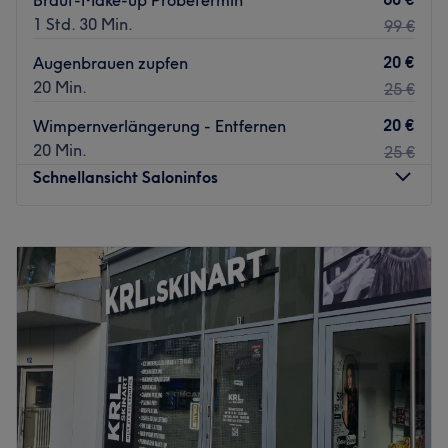
Braut-Make-up Probetermin
1 Std. 30 Min.
99 €
20 €
Augenbrauen zupfen
20 Min.
25 €
20 €
Wimpernverlängerung - Entfernen
20 Min.
25 €
Schnellansicht Saloninfos
Montag
10:00
–
20:00
Dienstag
10:00
–
20:00
Mittwoch
10:00
–
20:00
Donnerstag
10:00
–
20:00
Freitag
10:00
–
20:00
Samstag
10:00
–
20:00
Sonntag
Geschlossen
Bei Dermalux Beauty & Spa in Hamburg kannst du dem