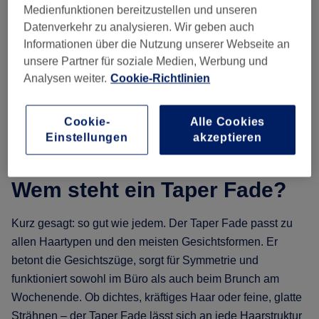
Medienfunktionen bereitzustellen und unseren
Datenverkehr zu analysieren. Wir geben auch
Informationen über die Nutzung unserer Webseite an
unsere Partner für soziale Medien, Werbung und
Analysen weiter.
Cookie-Richtlinien
Cookie-
Alle Cookies
Einstellungen
akzeptieren
Wem steht ein Taper Fade?
Kurz gesagt: so gut wie jedem. Der Taper Fade passt zu
allen Haartypen und den meisten Gesichtsformen. Er
betont die Gesichtszüge, sorgt für Symmetrie und
funktioniert sowohl im Büro als auch beim Brunch am
Wochenende. Ob dichtes, kräftiges Haar oder feine, glatte
Strähnen – der Taper Fade lässt sich an jede Haarstruktur