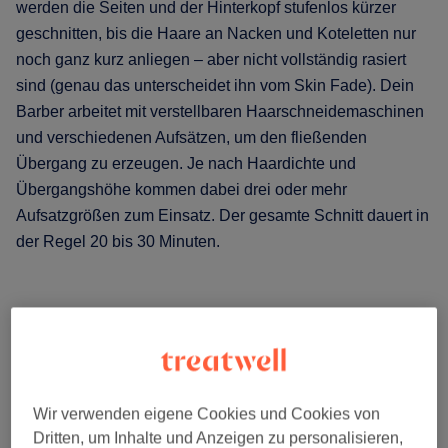
werden die Seiten und der Hinterkopf stufenlos kürzer
geschnitten, bis die Haare an Nacken und Koteletten nur
noch ganz kurz anliegen – aber nicht vollständig rasiert
sind (genau das unterscheidet ihn vom Skin Fade). Dein
Barber arbeitet mit verstellbaren Haarschneidemaschinen
und verschiedenen Aufsätzen, um den fließenden
Übergang zu erzeugen. Je nach Haardichte und
Übergangshöhe kommen dabei drei oder mehr
Aufsatzgrößen zum Einsatz. Der gesamte Schnitt dauert in
der Regel 20 bis 30 Minuten.
Wir verwenden eigene Cookies und Cookies von
Dritten, um Inhalte und Anzeigen zu personalisieren,