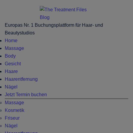
Skip
Skip
Zur
Zur
to
to
Hauptsidebar
Fußzeile
main
secondary
springen
springen
Europas Nr. 1 Buchungsplattform für Haar- und
content
menu
Beautystudios
Home
Massage
Body
Gesicht
Haare
Haarentfernung
Nägel
Jetzt Termin buchen
Massage
Kosmetik
Friseur
Nägel