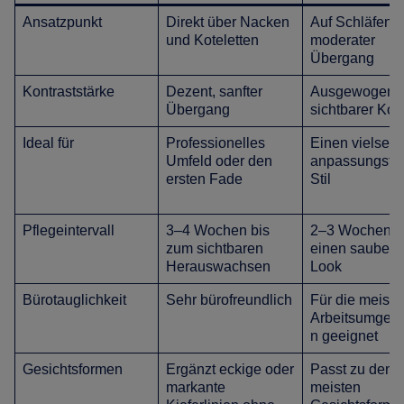
Ansatzpunkt
Direkt über Nacken
Auf Schläfenh
und Koteletten
moderater
Übergang
Kontraststärke
Dezent, sanfter
Ausgewogen,
Übergang
sichtbarer Kon
Ideal für
Professionelles
Einen vielseiti
Umfeld oder den
anpassungsfä
ersten Fade
Stil
Pflegeintervall
3–4 Wochen bis
2–3 Wochen fü
zum sichtbaren
einen saubere
Herauswachsen
Look
Bürotauglichkeit
Sehr bürofreundlich
Für die meiste
Arbeitsumgeb
n geeignet
Gesichtsformen
Ergänzt eckige oder
Passt zu den
markante
meisten