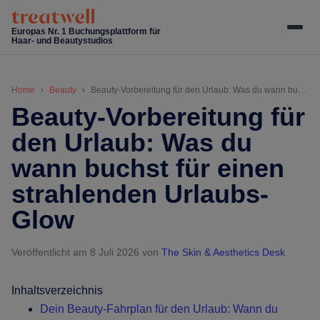
Skip
Skip
Zur
Zur
to
to
Hauptsidebar
Fußzeile
Europas Nr. 1 Buchungsplattform für
Haar- und Beautystudios
main
secondary
springen
springen
content
menu
Home
Beauty
Beauty-Vorbereitung für den Urlaub: Was du wann buchst für einen strahlenden Urlaubs-Glow
Beauty-Vorbereitung für
den Urlaub: Was du
wann buchst für einen
strahlenden Urlaubs-
Glow
Veröffentlicht am 8 Juli 2026
von
The Skin & Aesthetics Desk
Inhaltsverzeichnis
Dein Beauty-Fahrplan für den Urlaub: Wann du