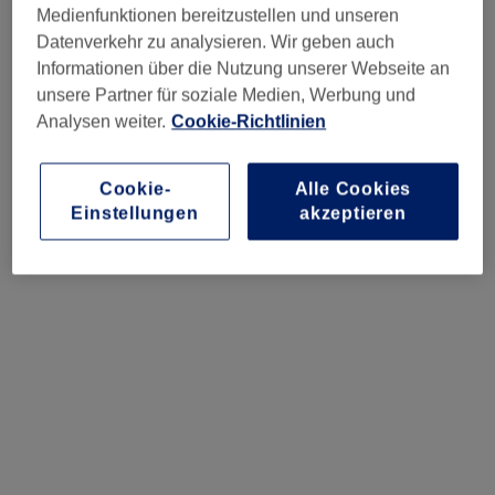
zu bekommen, die du willst. Und leg sie am besten unter
Medienfunktionen bereitzustellen und unseren
der Woche oder in die Nebenzeiten – da ist mehr frei und
Datenverkehr zu analysieren. Wir geben auch
oft ist es auch günstiger. Betrachte das hier als deinen
Informationen über die Nutzung unserer Webseite an
Countdown.
unsere Partner für soziale Medien, Werbung und
Analysen weiter.
Cookie-Richtlinien
Cookie-
Alle Cookies
Einstellungen
akzeptieren