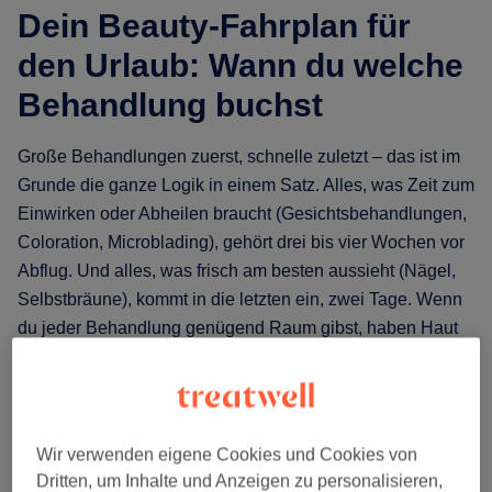
Dein Beauty-Fahrplan für
den Urlaub: Wann du welche
Behandlung buchst
Große Behandlungen zuerst, schnelle zuletzt – das ist im
Grunde die ganze Logik in einem Satz. Alles, was Zeit zum
Einwirken oder Abheilen braucht (Gesichtsbehandlungen,
Coloration, Microblading), gehört drei bis vier Wochen vor
Abflug. Und alles, was frisch am besten aussieht (Nägel,
Selbstbräune), kommt in die letzten ein, zwei Tage. Wenn
du jeder Behandlung genügend Raum gibst, haben Haut
und Haare Zeit, sich zu beruhigen – und du kommst erholt
statt gereizt an.
In den vollen Sommermonaten solltest du mindestens
Wir verwenden eigene Cookies und Cookies von
einen Monat im Voraus buchen, um überhaupt die Termine
Dritten, um Inhalte und Anzeigen zu personalisieren,