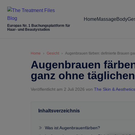
Skip
Skip
Zur
Zur
to
to
Hauptsidebar
Fußzeile
Home
Massage
Body
Ges
main
secondary
springen
springen
Europas Nr. 1 Buchungsplattform für
content
menu
Haar- und Beautystudios
Home
Gesicht
Augenbrauen färben: definierte Brauen ga
Augenbrauen färben:
ganz ohne tägliche
Veröffentlicht am 2 Juli 2026
von
The Skin & Aesthetic
Inhaltsverzeichnis
Was ist Augenbrauenfärben?