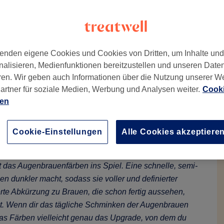
enden eigene Cookies und Cookies von Dritten, um Inhalte un
Brauenbehandlungen
nalisieren, Medienfunktionen bereitzustellen und unseren Date
ren. Wir geben auch Informationen über die Nutzung unserer W
n?
artner für soziale Medien, Werbung und Analysen weiter.
Cooki
ien
Cookie-Einstellungen
Alle Cookies akzeptiere
oft auf Snooze gedrückt, und deine Augenbrauen sind das
mt das Augenbrauenfärben ins Spiel. Eine schnelle, semi-
 dunkler macht, sodass sie voller und definierter
erte Abkürzung zu Brauen, die schon fertig aussehen,
st. Wenn dir das tägliche Schminken der Augenbrauen
t das Färben vielleicht genau das Upgrade, von dem du