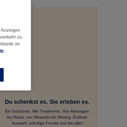
d Anzeigen
nverkehr zu
ebseite an
e-
n
Du schenkst es. Sie erleben es.
Ein Gutschein. Alle Treatments. Von Massagen
bis Manis, von Blowouts bis Waxing. Endlose
Auswahl, sofortige Freude und bei allen