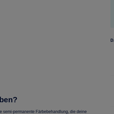
D
rben?
ne semi-permanente Färbebehandlung, die deine