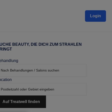
Login
UCHE BEAUTY, DIE DICH ZUM STRAHLEN
aupt-
RINGT
idebar
ehandlung
ocation
Auf Treatwell finden