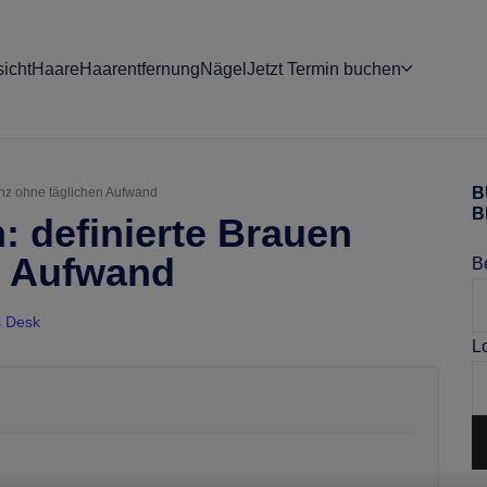
icht
Haare
Haarentfernung
Nägel
Jetzt Termin buchen
B
nz ohne täglichen Aufwand
H
B
 definierte Brauen
S
n Aufwand
B
s Desk
L