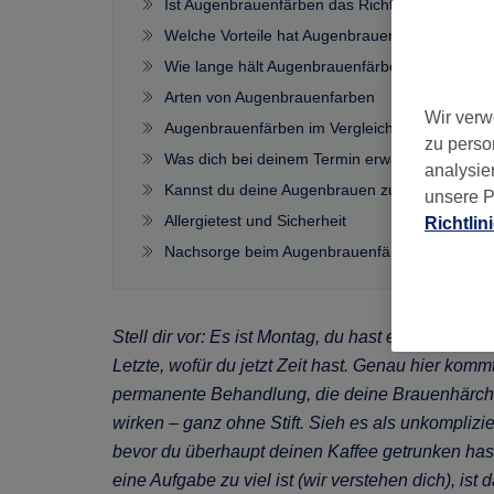
Ist Augenbrauenfärben das Richtige für dich?
Welche Vorteile hat Augenbrauenfärben?
Wie lange hält Augenbrauenfärben?
Arten von Augenbrauenfarben
Wir verw
Augenbrauenfärben im Vergleich zu anderen 
zu perso
Was dich bei deinem Termin erwartet
analysie
Kannst du deine Augenbrauen zu Hause färbe
unsere P
Allergietest und Sicherheit
Richtlin
Nachsorge beim Augenbrauenfärben
Stell dir vor: Es ist Montag, du hast einmal zu 
Letzte, wofür du jetzt Zeit hast. Genau hier kom
permanente Behandlung, die deine Brauenhärchen
wirken – ganz ohne Stift. Sieh es als unkomplizi
bevor du überhaupt deinen Kaffee getrunken ha
eine Aufgabe zu viel ist (wir verstehen dich), is