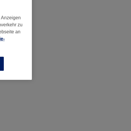
d Anzeigen
nverkehr zu
ebseite an
e-
n