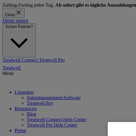
Zahltag-Feeling jeden Tag.
Ab sofort gibt es tägliche Auszahlungen
Close
Direkt starten
Schon Partner?
Treatwell Connect
Treatwell Pro
Treatwell
Menü
Lösungen
Salonmanagement-Software
Treatwell Pay
Ressourcen
Blog
Treatwell Connect Help Center
Treatwell Pro Help Center
Preise