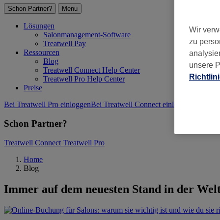
Schon Partner?
Menu
Lösungen
Wir verw
Salonmanagement-Software
zu perso
Treatwell Pay
Ressourcen
analysie
Blog
unsere P
Treatwell Connect Help Center
Richtlin
Treatwell Pro Help Center
Preise
Bei Treatwell Pro einloggen
Bei Treatwell Connect einloggen
Direkt st
Schon Partner?
Treatwell Connect
Treatwell Pro
Home
Blog
Immer auf dem neuesten Stand in der Welt