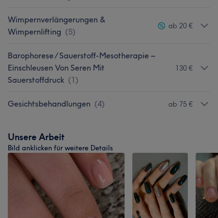
Wimpernverlängerungen &
ab 20 €
Wimpernlifting
(
5
)
Barophorese / Sauerstoff-Mesotherapie –
Einschleusen Von Seren Mit
130 €
Sauerstoffdruck
(
1
)
Gesichtsbehandlungen
(
4
)
ab 75 €
Unsere Arbeit
Bild anklicken für weitere Details