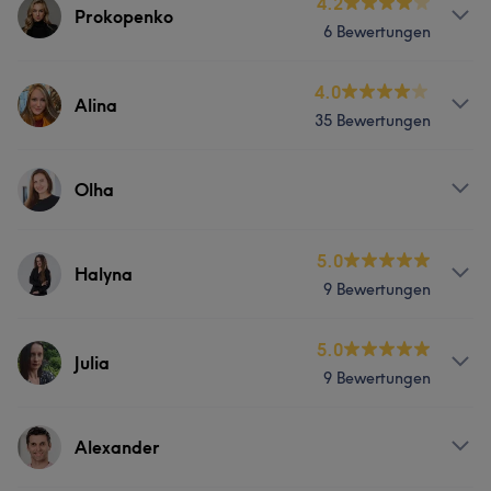
4.2
Prokopenko
6 Bewertungen
Services
4.0
Alina
35 Bewertungen
Nägel
Services
Olha
Nägel
Gesicht
Massage
Services
5.0
Halyna
9 Bewertungen
Portfolio
Friseur
Services
5.0
Julia
9 Bewertungen
Massage
Services
Alexander
Körper
Massage