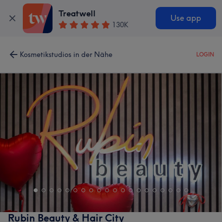
Treatwell
Use app
130K
Kosmetikstudios in der Nähe
LOGIN
Rubin Beauty & Hair City