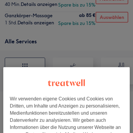
40 Min.
Details anzeigen
Spare bis zu 15%
ab
85 €
Ganzkörper-Massage
Auswählen
1 Std.
Details anzeigen
Spare bis zu 15%
Alle Services
Alle
Friseur
Nägel
Wir verwenden eigene Cookies und Cookies von
KOSMETOLOGIE
(
12
)
ab 75 €
Dritten, um Inhalte und Anzeigen zu personalisieren,
Medienfunktionen bereitzustellen und unseren
Endospheres Therapy
(
2
)
ab 68 €
Datenverkehr zu analysieren. Wir geben auch
Informationen über die Nutzung unserer Webseite an
Damen - Farbe /Strähnen
(
3
)
ab 55 €