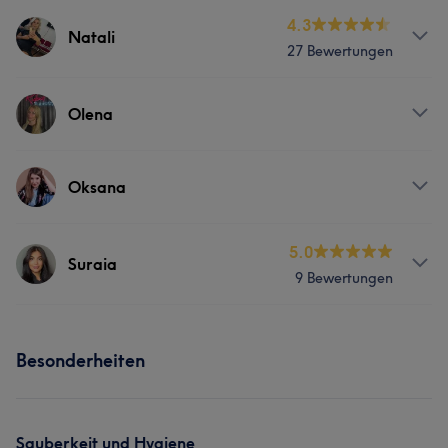
Services
4.3
Natali
27 Bewertungen
Massage
Services
Olena
Friseur
Massage
Services
Oksana
Friseur
Massage
Services
5.0
Suraia
9 Bewertungen
Friseur
Gesicht
Massage
Services
Besonderheiten
Körper
Gesicht
Massage
Haarentfernung
Ästhetische Medizin
Sauberkeit und Hygiene