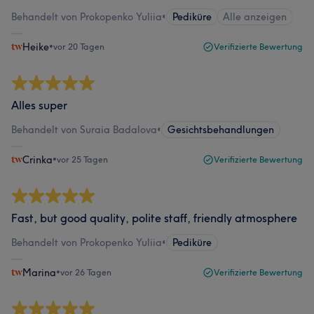
Behandelt von Prokopenko Yuliia
•
Pediküre
Alle anzeigen
Heike
•
vor 20 Tagen
Verifizierte Bewertung
Alles super
Behandelt von Suraia Badalova
•
Gesichtsbehandlungen
Crinka
•
vor 25 Tagen
Verifizierte Bewertung
Fast, but good quality, polite staff, friendly atmosphere
Behandelt von Prokopenko Yuliia
•
Pediküre
Marina
•
vor 26 Tagen
Verifizierte Bewertung