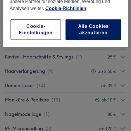
unsere Partner für soziale Medien, Werbung und
Analysen weiter.
Cookie-Richtlinien
Massagen
(
8
)
ab 34 €
Cookie-
Alle Cookies
Damen - Farbe
(
3
)
ab 80 €
Einstellungen
akzeptieren
Damen - Haarschnitte & Stylings
(
5
)
ab 34 €
Kinder - Haarschnitte & Stylings
(
1
)
25 €
Haarverlängerung
(
4
)
ab 2,50 €
Damen-Laser
(
14
)
ab 39 €
Maniküre & Pediküre
(
13
)
ab 10 €
Nagelmodellage
(
1
)
80 €
RF-Microneedling
(
5
)
ab 120 €