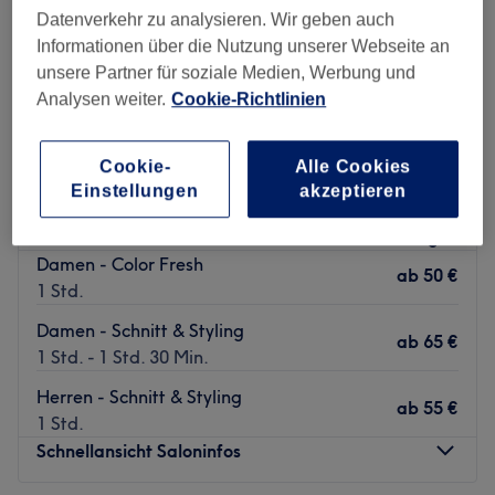
Sonntag
Geschlossen
Datenverkehr zu analysieren. Wir geben auch
Informationen über die Nutzung unserer Webseite an
Zurück zur Salonansicht
unsere Partner für soziale Medien, Werbung und
Analysen weiter.
Cookie-Richtlinien
Cookie-
Alle Cookies
The Arts Room
Einstellungen
akzeptieren
5,0
697 Bewertungen
Nordend, Frankfurt am Main
Auf Karte anzeigen
Damen - Color Fresh
ab
50 €
1 Std.
Damen - Schnitt & Styling
ab
65 €
1 Std. - 1 Std. 30 Min.
Herren - Schnitt & Styling
ab
55 €
1 Std.
Schnellansicht Saloninfos