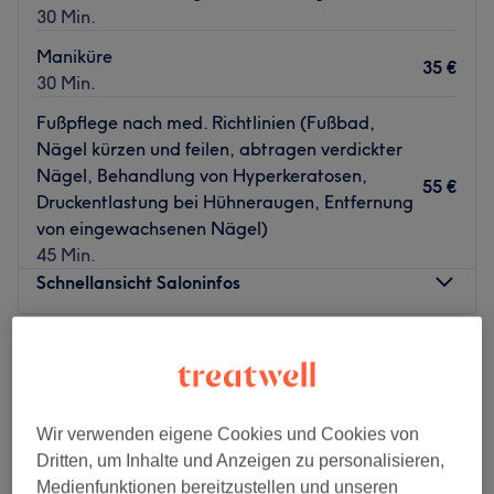
30 Min.
Maniküre
35 €
30 Min.
Fußpflege nach med. Richtlinien (Fußbad,
Nägel kürzen und feilen, abtragen verdickter
Nägel, Behandlung von Hyperkeratosen,
55 €
Druckentlastung bei Hühneraugen, Entfernung
von eingewachsenen Nägel)
45 Min.
Schnellansicht Saloninfos
Montag
10:00
–
19:00
Dienstag
10:00
–
19:00
Mittwoch
10:00
–
19:00
Donnerstag
10:00
–
19:00
Wir verwenden eigene Cookies und Cookies von
Freitag
10:00
–
19:00
Dritten, um Inhalte und Anzeigen zu personalisieren,
Samstag
10:00
–
19:00
Medienfunktionen bereitzustellen und unseren