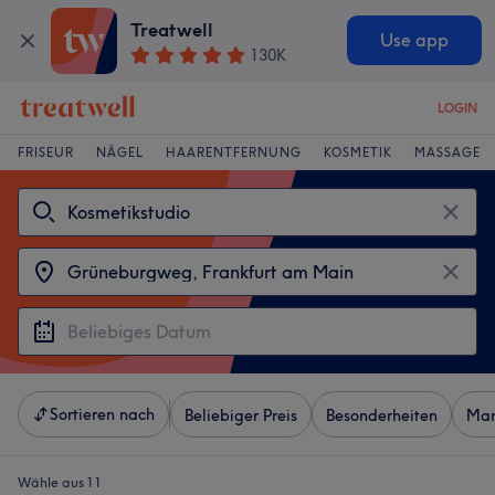
Treatwell
Use app
130K
LOGIN
FRISEUR
NÄGEL
HAARENTFERNUNG
KOSMETIK
MASSAGE
Sortieren nach
Beliebiger Preis
Besonderheiten
Mar
Wähle aus 11