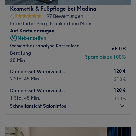
Zurück zur Salonansicht
Kosmetik & Fußpflege bei Madina
4,9
97 Bewertungen
Frankfurter Berg, Frankfurt am Main
Auf Karte anzeigen
Nebenzeiten
Gesichthautanalyse Kostenlose
ab
0 €
Beratung
Spare bis zu 100%
20 Min.
120 €
Damen-Set Warmwachs
2 Std. 45 Min.
313 €
120 €
Damen-Set Warmwachs
1 Std. 45 Min.
153 €
Schnellansicht Saloninfos
Montag
09:30
–
20:00
Dienstag
09:30
–
20:00