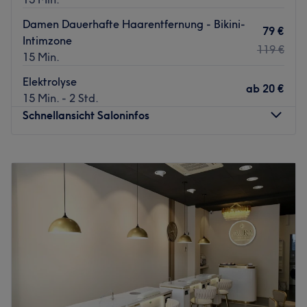
Damen Dauerhafte Haarentfernung - Bikini-
79 €
Intimzone
119 €
15 Min.
Elektrolyse
ab
20 €
15 Min. - 2 Std.
Schnellansicht Saloninfos
Montag
10:00
–
19:00
Dienstag
10:00
–
19:00
Mittwoch
10:00
–
19:00
Donnerstag
10:00
–
19:00
Freitag
10:00
–
19:00
Samstag
10:00
–
20:00
Sonntag
Geschlossen
Muss man zum Schönsein wirklich leiden? Nicht bei
RivaDerma Frankfurt! Im Laserzentrum für Ästhetik in