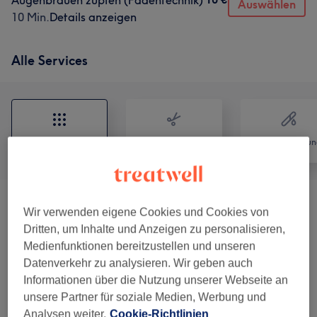
Augenbrauen zupfen (Fadentechnik)
Auswählen
10 Min.
Details anzeigen
Alle Services
Alle
Friseur
Haarentfernun
Laser- Dauerhafte Haarentfernung
Wir verwenden eigene Cookies und Cookies von
ab 50 €
(Damen)
(
13
)
Dritten, um Inhalte und Anzeigen zu personalisieren,
Medienfunktionen bereitzustellen und unseren
Kinder Bis 12 Jahre
(
4
)
ab 20 €
Datenverkehr zu analysieren. Wir geben auch
Informationen über die Nutzung unserer Webseite an
Braut Styling
(
2
)
160 €
unsere Partner für soziale Medien, Werbung und
Analysen weiter.
Cookie-Richtlinien