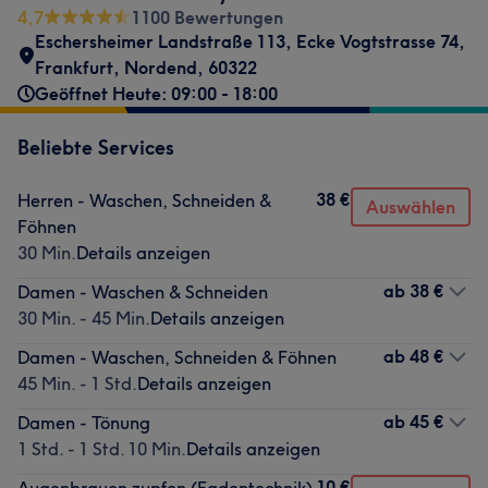
4,7
1100 Bewertungen
Eschersheimer Landstraße 113
,
Ecke Vogtstrasse 74
,
Frankfurt, Nordend
,
60322
Geöffnet Heute: 09:00 - 18:00
Beliebte Services
38 €
Herren - Waschen, Schneiden &
Auswählen
Föhnen
30 Min.
Details anzeigen
ab
38 €
Damen - Waschen & Schneiden
30 Min. - 45 Min.
Details anzeigen
ab
48 €
Damen - Waschen, Schneiden & Föhnen
45 Min. - 1 Std.
Details anzeigen
ab
45 €
Damen - Tönung
1 Std. - 1 Std. 10 Min.
Details anzeigen
10 €