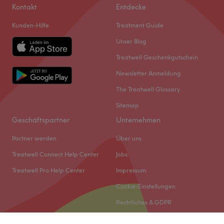
Kontakt
Entdecke
Kunden-Hilfe
Treatment Guide
Unser Blog
Treatwell Geschenkgutschein
Newsletter Anmeldung
The Treatwell Glossary
Sitemap
Geschäftspartner
Unternehmen
Partner werden
Über uns
Treatwell Connect Help Center
Jobs
Treatwell Pro Help Center
Impressum
Cookie-Einstellungen
Rechtliches & GDPR
Was unsere Kunden über Chatira sagen