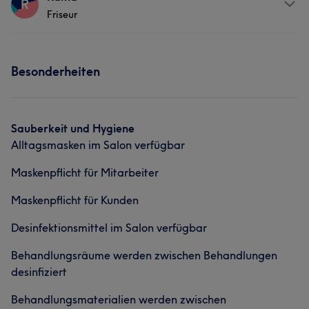
R
Friseur
Colorist
Friseur
Gesicht
Haarentfernung
Services
Services
Portfolio
Besonderheiten
Friseur
Gesicht
Haarentfernung
Friseur
Gesicht
Haarentfernung
Portfolio
Sauberkeit und Hygiene
Alltagsmasken im Salon verfügbar
Maskenpflicht für Mitarbeiter
Maskenpflicht für Kunden
Desinfektionsmittel im Salon verfügbar
Behandlungsräume werden zwischen Behandlungen
desinfiziert
Was unsere Kunden über Tamara sagen
Behandlungsmaterialien werden zwischen