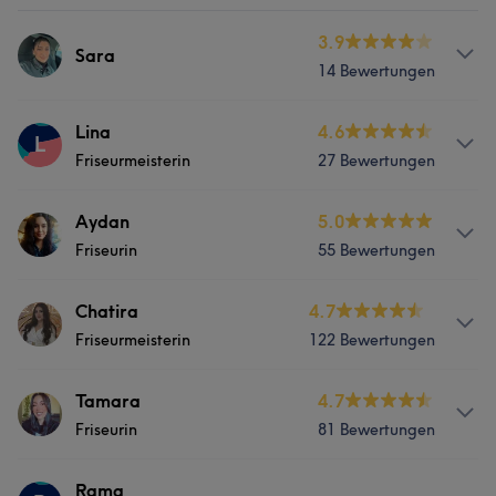
3.9
Sara
14 Bewertungen
Services
Lina
4.6
L
Friseurmeisterin
27 Bewertungen
Friseur
Gesicht
Haarentfernung
Services
Aydan
5.0
Portfolio
Friseurin
55 Bewertungen
Friseur
Gesicht
Haarentfernung
Services
Chatira
4.7
Friseurmeisterin
122 Bewertungen
Friseur
Gesicht
Haarentfernung
Info
Tamara
4.7
Portfolio
Friseurin
81 Bewertungen
Master Hairstylist Make-up Artist Colorist Blond Expert
Services
Info
Rama