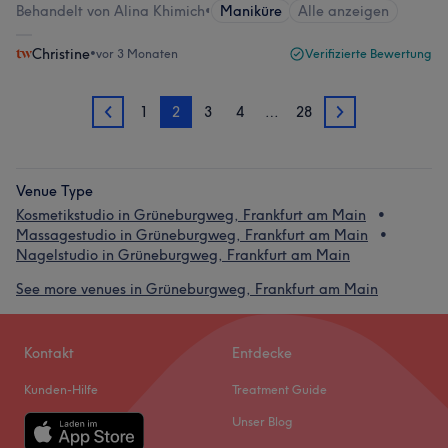
Behandelt von Alina Khimich
•
Maniküre
Alle anzeigen
Christine
•
vor 3 Monaten
Verifizierte Bewertung
1
2
3
4
…
28
1
3
Venue Type
Kosmetikstudio in Grüneburgweg, Frankfurt am Main
Massagestudio in Grüneburgweg, Frankfurt am Main
Nagelstudio in Grüneburgweg, Frankfurt am Main
See more venues in Grüneburgweg, Frankfurt am Main
Kontakt
Entdecke
Kunden-Hilfe
Treatment Guide
Unser Blog