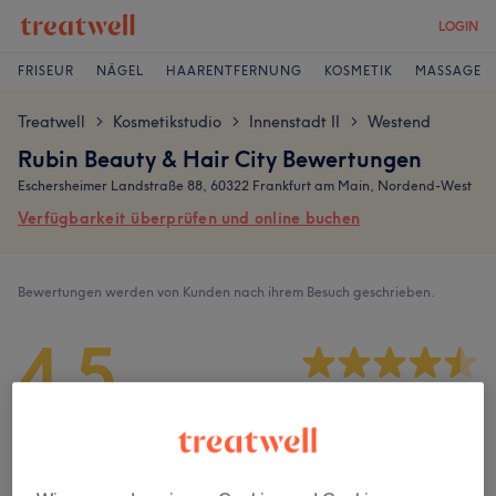
LOGIN
FRISEUR
NÄGEL
HAARENTFERNUNG
KOSMETIK
MASSAGE
Treatwell
Kosmetikstudio
Innenstadt II
Westend
>
>
>
Rubin Beauty & Hair City Bewertungen
Eschersheimer Landstraße 88, 60322 Frankfurt am Main, Nordend-West
Verfügbarkeit überprüfen und online buchen
Bewertungen werden von Kunden nach ihrem Besuch geschrieben.
4,5
179 Bewertungen
Ambiente