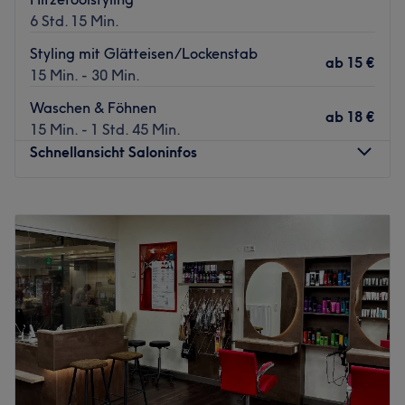
6 Std. 15 Min.
Styling mit Glätteisen/Lockenstab
ab
15 €
15 Min. - 30 Min.
Waschen & Föhnen
ab
18 €
15 Min. - 1 Std. 45 Min.
Schnellansicht Saloninfos
Montag
Geschlossen
Dienstag
09:00
–
20:00
Mittwoch
10:00
–
20:00
Donnerstag
10:00
–
20:00
Freitag
10:00
–
20:00
Samstag
08:30
–
15:30
Sonntag
Geschlossen
Zuck Friseure in Leipzig, Plagwitz, bietet dir ein
innovatives Friseurerlebnis, das sich durch Qualität,