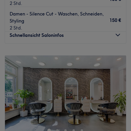
2 Std.
Damen - Silence Cut - Waschen, Schneiden,
150 €
Styling
2 Std.
Schnellansicht Saloninfos
Montag
Geschlossen
Dienstag
08:00
–
19:00
Mittwoch
08:00
–
19:00
Donnerstag
08:00
–
19:00
Freitag
08:00
–
19:00
Samstag
Geschlossen
Sonntag
Geschlossen
Bist du gelangweilt von deinen Haaren und brauchst eine
Veränderung? Dann ist der Salon Michelle Bruckner in
Leipzig-Mitte genau der Richtige. Nach einer
individuellen Beratung wird für dich ein neuer Schnitt