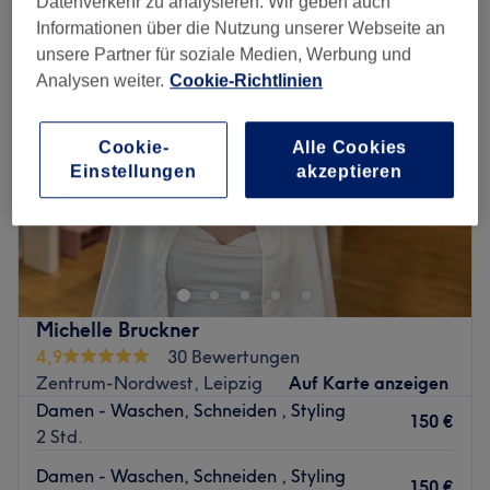
Datenverkehr zu analysieren. Wir geben auch
Informationen über die Nutzung unserer Webseite an
unsere Partner für soziale Medien, Werbung und
Analysen weiter.
Cookie-Richtlinien
Cookie-
Alle Cookies
Einstellungen
akzeptieren
Michelle Bruckner
4,9
30 Bewertungen
Zentrum-Nordwest, Leipzig
Auf Karte anzeigen
Damen - Waschen, Schneiden , Styling
150 €
2 Std.
Damen - Waschen, Schneiden , Styling
150 €