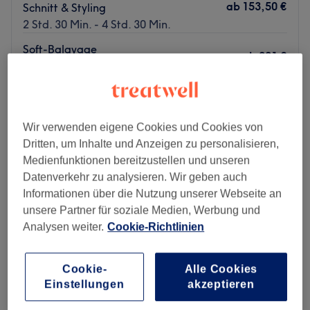
ab
153,50 €
Schnitt & Styling
2 Std. 30 Min. - 4 Std. 30 Min.
Soft-Balayage
ab
221 €
4 Std. - 5 Std.
Schnellansicht Saloninfos
Montag
08:00
–
19:00
Wir verwenden eigene Cookies und Cookies von
Dienstag
08:00
–
20:00
Dritten, um Inhalte und Anzeigen zu personalisieren,
Mittwoch
08:00
–
19:00
Medienfunktionen bereitzustellen und unseren
Donnerstag
08:00
–
20:00
Datenverkehr zu analysieren. Wir geben auch
Freitag
08:00
–
20:00
Informationen über die Nutzung unserer Webseite an
Samstag
Geschlossen
unsere Partner für soziale Medien, Werbung und
Sonntag
Geschlossen
Analysen weiter.
Cookie-Richtlinien
Hair by Fauth in Leipzig-Plagwitz ist ein moderner
Cookie-
Alle Cookies
Friseursalon, in dem Kreativität, Fachwissen und ein
Einstellungen
akzeptieren
herzliches Ambiente im Mittelpunkt stehen. Das Team
beherrscht klassische Schnitte, trendige Colorationen,