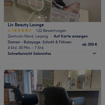
Zurück zur Salonansicht
Liv Beauty Lounge
4,7
122 Bewertungen
Zentrum-Nord, Leipzig
Auf Karte anzeigen
Damen - Balayage, Schnitt & Föhnen
ab
300 €
4 Std. 30 Min. - 7 Std.
Schnellansicht Saloninfos
Montag
09:00
–
20:00
Dienstag
09:00
–
20:00
Mittwoch
09:00
–
20:00
Donnerstag
09:00
–
20:00
Freitag
09:00
–
20:00
Samstag
09:00
–
20:00
Sonntag
Geschlossen