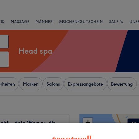
IK
MASSAGE
MÄNNER
GESCHENKGUTSCHEIN
SALE %
UNS
Head spa
rheiten
Marken
Salons
Expressangebote
Bewertung
+
nkt - dein Weg zu dir
7 Bewertungen
−
 Zwickau