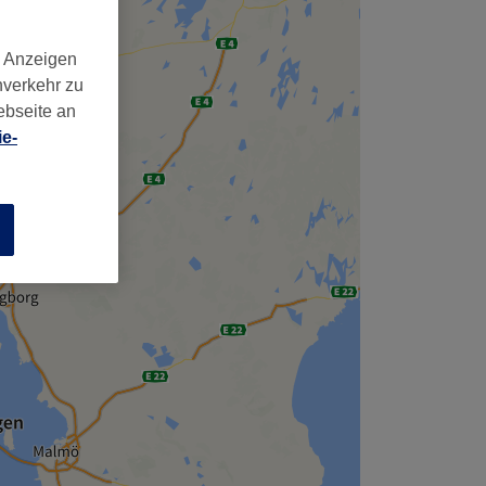
d Anzeigen
nverkehr zu
ebseite an
e-
n