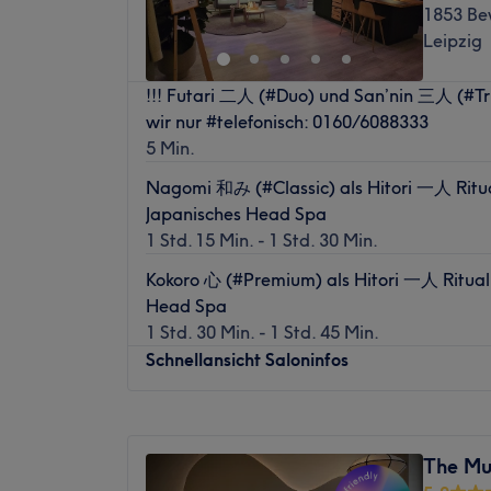
1853 Be
Sonntag
Geschlossen
Wohlbefinden begleitet sie Dich auf Dein
Leipzig
Entspannung und innerer Balance. Ihr Schw
Willkommen bei You & Me Beauty – Ihrem B
wohltuenden Massagen, entspannenden
!!! Futari 二人 (#Duo) und San’nin 三人 (#Tri
Herzen von Leipzig.
und individuellen Wellness-Ritualen, die K
wir nur #telefonisch: 0160/6088333
gleichermaßen verwöhnen. Für Isabell ste
Schönheit beginnt mit Entspannung – und 
5 Min.
Mittelpunkt. Mit ihrer herzlichen Art und 
uns.
eine besondere Auszeit zu ermöglichen, sch
Nagomi 和み (#Classic) als Hitori 一人 Ritual
You & Me Beauty ist Ihr Ort für Schönheit,
Du abschalten, loslassen und neue Kraft f
Japanisches Head Spa
Wohlbefinden. Unsere Leidenschaft ist es, 
kannst.
1 Std. 15 Min. - 1 Std. 30 Min.
vom Alltag zu schenken und Sie von Kopf b
Was uns an dem Salon gefällt:
Kokoro 心 (#Premium) als Hitori 一人 Ritual 
Unsere Schwerpunkte liegen in Head Spa, 
Atmosphäre: Harmonisierend, wohltuend, 
Head Spa
Nageldesign und Luxury Wellness Pediküre
Expertise: Massagen, Headspa, Wellness-R
1 Std. 30 Min. - 1 Std. 45 Min.
für höchste Qualität, Entspannung und sic
Extras: Klimatisiert, kostenfreie Getränke
Schnellansicht Saloninfos
Darüber hinaus bieten wir Ihnen individue
(Kosmetik) mit hochwertigen Pflegeprodukt
Montag
10:00
–
20:15
professionelle Wimpernverlängerungen s
Dienstag
10:00
–
20:15
Massagen. Jede Behandlung wird individue
The Mu
Mittwoch
10:00
–
20:15
Bedürfnisse abgestimmt, damit Sie sich r