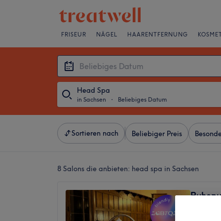
FRISEUR
NÄGEL
HAARENTFERNUNG
KOSMET
Head Spa
in Sachsen
・
Beliebiges Datum
Sortieren nach
Beliebiger Preis
Besonde
8 Salons die anbieten:
head spa in Sachsen
Ruhepu
5,0
Planitz,