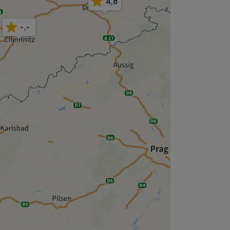
4,8
-,-