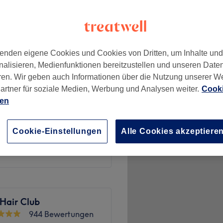
lf-Platz, Düsseldorf
enden eigene Cookies und Cookies von Dritten, um Inhalte un
nalisieren, Medienfunktionen bereitzustellen und unseren Date
9 €
ren. Wir geben auch Informationen über die Nutzung unserer W
artner für soziale Medien, Werbung und Analysen weiter.
Cooki
ippe
ien
9 €
nbrauen neu formen
Cookie-Einstellungen
Alle Cookies akzeptiere
19 €
 Hair Club
944 Bewertungen