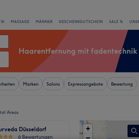
IK
MASSAGE
MÄNNER
GESCHENKGUTSCHEIN
SALE %
UNS
Haarentfernung mit fadentechnik
rheiten
Marken
Salons
Expressangebote
Bewertung
tal Areas
+
rveda Düsseldorf
6 Bewertungen
−