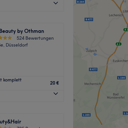
 Beauty by Othman
524 Bewertungen
e, Düsseldorf
ne Haarschnitte,
t komplett
lorationen – für Damen,
20 €
t viel Gespür für Trends und
pverändernde Looks ebenso
, deine Persönlichkeit zu
uty&Hair
s befindet sich ganz in der