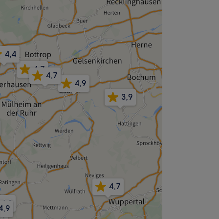
4,4
4,7
4,7
4,9
3,9
4,7
4,9
8
4,9
,7