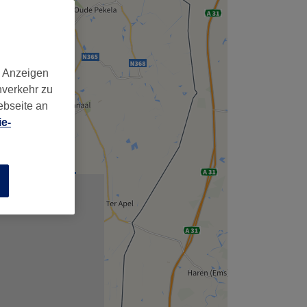
,
d Anzeigen
nverkehr zu
ebseite an
e-
n