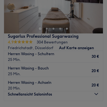
Haut lieben, Haut beobachten, Haut pflegen und nur von
den besten Produkten und Zutaten küssen lassen! Dein
Haut-Coach in der Schloßstraße 6 in Düsseldorf-
Pempelfort macht genau das! Ob jung oder alt, deine
Haut hat auch mal eine Auszeit verdient! Finde deinen
Sugarlux Professional Sugarwaxing
Wunschtermin jetzt ganz einfach online oder per App
4,9
304 Bewertungen
über Treatwell und zeig deiner Haut, wie sehr du sie
Friedrichstadt, Düsseldorf
Auf Karte anzeigen
schätzt.
Herren Waxing - Schultern
30 €
Zurück zur Salonansicht
25 Min.
Herren Waxing - Bauch
20 €
25 Min.
Herren Waxing - Achseln
20 €
20 Min.
Schnellansicht Saloninfos