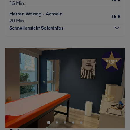
15 Min.
Herren Waxing - Achseln
15 €
20 Min.
Schnellansicht Saloninfos
Montag
09:00
–
19:00
Dienstag
09:00
–
19:00
Mittwoch
09:00
–
19:00
Donnerstag
09:00
–
19:00
Freitag
09:00
–
19:00
Samstag
09:00
–
16:30
Sonntag
Geschlossen
Willkommen bei El Sol Studio in Düsseldorf. In diesem
Massagestudio erwarten dich erstklassige Behandlungen
zum wohlfühlen und entspannen. Ob bei einer
Gesichtsbehandlung oder einer wohltuenden Massage,
du kannst während deiner Behandlung den Alltag hinter