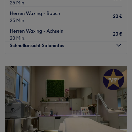
Zurück zur Salonansicht
25 Min.
Zurück zur Salonansicht
Herren Waxing - Bauch
20 €
25 Min.
Herren Waxing - Achseln
20 €
20 Min.
Schnellansicht Saloninfos
Montag
10:00
–
20:00
Dienstag
10:00
–
20:00
Mittwoch
10:00
–
20:00
Donnerstag
10:00
–
20:00
Freitag
10:00
–
20:00
Samstag
Geschlossen
Sonntag
Geschlossen
Ein schonendes und außergewöhnlich gründliches
Waxing- oder Sugaring-Erlebnis erwartet dich bei