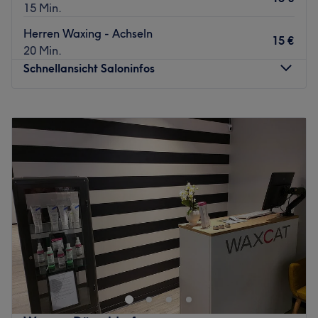
15 Min.
Herren Waxing - Achseln
15 €
20 Min.
Schnellansicht Saloninfos
Montag
09:00
–
19:00
Dienstag
09:00
–
19:00
Mittwoch
09:00
–
19:00
Donnerstag
09:00
–
19:00
Freitag
09:00
–
19:00
Samstag
09:00
–
16:30
Sonntag
Geschlossen
Willkommen bei El Sol Studio in Düsseldorf. In diesem
Massagestudio erwarten dich erstklassige Behandlungen
zum wohlfühlen und entspannen. Ob bei einer
Gesichtsbehandlung oder einer wohltuenden Massage,
du kannst während deiner Behandlung den Alltag hinter