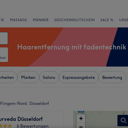
IK
MASSAGE
MÄNNER
GESCHENKGUTSCHEIN
SALE %
UNS
Haarentfernung mit fadentechnik
atum
rheiten
Marken
Salons
Expressangebote
Bewertung
Flingern-Nord, Düsseldorf
+
rveda Düsseldorf
6 Bewertungen
−