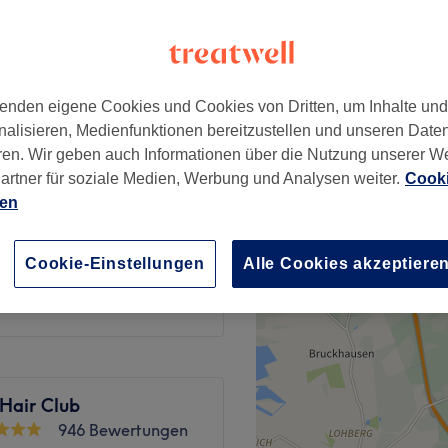
lf-Platz, Düsseldorf
enden eigene Cookies und Cookies von Dritten, um Inhalte un
nalisieren, Medienfunktionen bereitzustellen und unseren Date
9 €
ren. Wir geben auch Informationen über die Nutzung unserer W
artner für soziale Medien, Werbung und Analysen weiter.
Cooki
ippe
ien
9 €
nbrauen neu formen
Cookie-Einstellungen
Alle Cookies akzeptiere
19 €
 Hair Club
946 Bewertungen