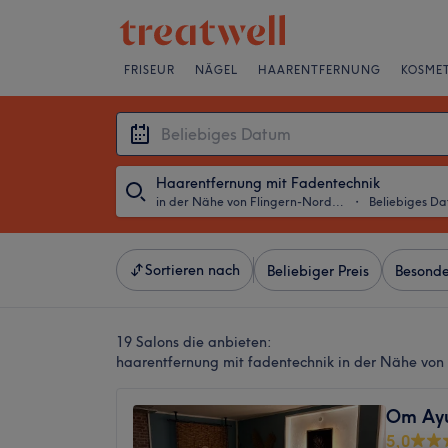
FRISEUR
NÄGEL
HAARENTFERNUNG
KOSMET
Haarentfernung mit Fadentechnik
in der Nähe von Flingern-Nord, Düsseldorf
・
Beliebiges D
Sortieren nach
Beliebiger Preis
Besonde
19 Salons die anbieten:
haarentfernung mit fadentechnik in der Nähe von 
Om Ayu
5,0