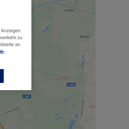
,
d Anzeigen
nverkehr zu
ebseite an
e-
n