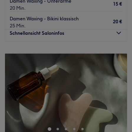
Damen Waxing - Unterarme
15 €
20 Min.
Damen Waxing - Bikini klassisch
20 €
25 Min.
Schnellansicht Saloninfos
Montag
09:00
–
19:00
Dienstag
09:00
–
19:00
Mittwoch
09:00
–
19:00
Donnerstag
09:00
–
19:00
Freitag
09:00
–
19:00
Samstag
09:00
–
16:30
Sonntag
Geschlossen
Willkommen bei El Sol Studio in Düsseldorf. In diesem
Massagestudio erwarten dich erstklassige Behandlungen
zum wohlfühlen und entspannen. Ob bei einer
Gesichtsbehandlung oder einer wohltuenden Massage,