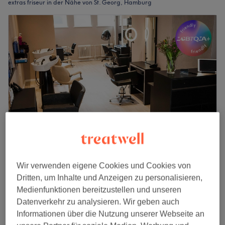
extras friseur in der Nähe von St. Georg, Hamburg
Hairreinspaziert
Wir verwenden eigene Cookies und Cookies von
4,9
3874 Bewertungen
Dritten, um Inhalte und Anzeigen zu personalisieren,
Hohenfelde, Hamburg
Auf Karte anzeigen
Medienfunktionen bereitzustellen und unseren
Damen - Conditioner
4 €
Datenverkehr zu analysieren. Wir geben auch
5 Min.
Informationen über die Nutzung unserer Webseite an
Schnellansicht Saloninfos