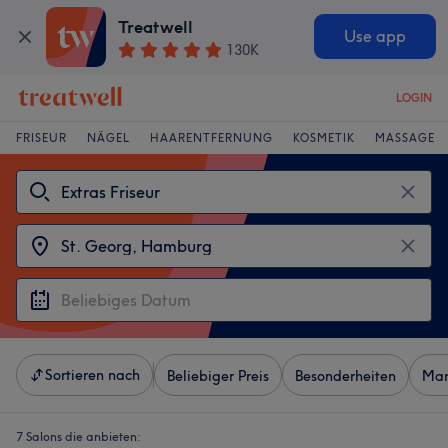
Treatwell
Use app
130K
LOGIN
FRISEUR
NÄGEL
HAARENTFERNUNG
KOSMETIK
MASSAGE
Sortieren nach
Beliebiger Preis
Besonderheiten
Mar
7 Salons die anbieten: