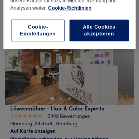
unsere Partner für soziale Medien, Werbung und
Analysen weiter.
Cookie-Richtlinien
Montag
Geschlossen
Dienstag
10:00
–
18:00
Cookie-
Alle Cookies
Mittwoch
10:00
–
18:00
Einstellungen
akzeptieren
Donnerstag
10:00
–
18:00
Freitag
10:00
–
18:00
Samstag
09:00
–
15:00
Sonntag
Geschlossen
Hairreinspaziert! Genieße und entspanne dich im
schicken Friseur-Salon am Mühlendamm in Hamburg-
Hohenfelde. Bei -- Hairreinspaziert -- bekommst du ein
professionelles Styling in Wohlfühlatmosphäre. Egal ob
Haarschnitte, Colorationen, Frisuren oder Dauerwellen -
Löwenmähne - Hair & Color Experts
das kompetente Team arbeitet versiert und ist immer auf
4,8
2446 Bewertungen
dem neuesten Stand aktueller Trends und Techniken.
Hamburg-Altstadt, Hamburg
Gemeinsam mit ihnen wird dein persönlicher Traum-Look
Auf Karte anzeigen
kreiert, der dir lange Freude machen wird und deine
Grundlänge schneiden, nur trocken Föhnen