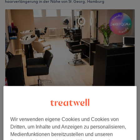
haarverlängerung in der Nähe von St. Georg, Hamburg
Hairreinspaziert
4,9
3873 Bewertungen
Hohenfelde, Hamburg
Auf Karte anzeigen
Wir verwenden eigene Cookies und Cookies von
Beratungsgespräch
Dritten, um Inhalte und Anzeigen zu personalisieren,
35 €
Haarverlängerung/Verdichtung Great Lenghts
Medienfunktionen bereitzustellen und unseren
30 Min.