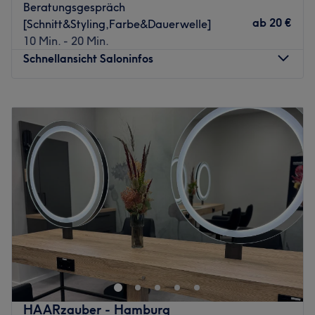
Spliss Haarschnitte an, voluminöse Stylings, effektvolle
Beratungsgespräch
Highlights sowie professionelle Haarverdichtungen.
ab
20 €
[Schnitt&Styling,Farbe&Dauerwelle]
Selbstverständlich verwendet das eingespielte Team
10 Min. - 20 Min.
hierfür ausschließlich qualitativ hochwertige Produkte der
Schnellansicht Saloninfos
Marken Glynt, Moroccan Oil und Echthaar der
renommierten Firma Great Lenghts. Aufgrund des
Montag
09:00
–
18:00
meisterlichen Friseurhandwerks, dem einzigartigen
Dienstag
09:00
–
19:30
Umsetzungsvermögen und der tollen Atmosphäre hat sich
Mittwoch
09:00
–
19:30
Claudia und ihr Team einen internationalen
Donnerstag
09:00
–
19:30
Kundenstamm aufbauen können, weswegen auch
Freitag
09:00
–
18:30
Kundinnen aus Paris, Helgoland und Neumünster
Samstag
09:00
–
17:00
anresien, um sich im Claudias Cut verschönern, frisieren
Sonntag
Geschlossen
und stylen zu lassen.
Der Salon Happy Hair Harburg in Hamburg bietet Dir
Worauf warten Sie noch? Buchen Sie noch heute Ihren
alles, um Deine natürliche Schönheit zu unterstreichen.
ganz persönlichen Friseurtermin bequem online!
Dabei ist das Ziel neben professioneller Frisierkunst,
Zurück zur Salonansicht
Kreativität und jeder Menge guter Laune vor allem, Dich
so zu begeistern, dass Du Dich schon heute auf Deinen
HAARzauber - Hamburg