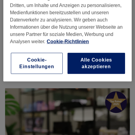
4,9
2297 Bewertungen
heraussuchen und bequem online oder per App mit
Dritten, um Inhalte und Anzeigen zu personalisieren,
Norderstedt
Auf Karte anzeigen
Ob präzise Haarschnitte, strahlende Farben oder
Treatwell buchen!
Medienfunktionen bereitzustellen und unseren
Augenbrauen zupfen
tiefenwirksame Pflege – jedes Styling wird mit größter
9 €
Datenverkehr zu analysieren. Wir geben auch
Hier wirst du von dem professionellen und
10 Min.
Sorgfalt und den neuesten Techniken kreiert. Hochwertige
Informationen über die Nutzung unserer Webseite an
fachkompetenten Team nicht nur umfangreich zu
Produkte und eine individuelle Beratung sorgen dafür,
Augenbrauen färben & zupfen
unsere Partner für soziale Medien, Werbung und
Methoden, Techniken und Haarpflege beraten, sondern
18 €
dass jeder Look die Persönlichkeit perfekt unterstreicht.
15 Min.
Analysen weiter.
Cookie-Richtlinien
auch typgerecht gestylt. Der Salon verfügt über eine
Ein einzigartiges Schönheitserlebnis wartet am Mittelweg
stilvolle Atmosphäre, umfassenden Komfort und der
Wimpern färben
125a – jetzt einen Termin sichern und den Unterschied
13 €
Service des Teams lässt dich sowohl mittels traditioneller
15 Min.
Cookie-
Alle Cookies
spüren!
als auch neumodischer Techniken in neuem Glanz
Einstellungen
akzeptieren
Schnellansicht Saloninfos
erstrahlen. Der Salon ist gut mit dem Bus erreichbar und
Das Team:
bietet Parkmöglichkeiten direkt vor dem Shop. Deinen
Die Inhaberin und Friseurmeisterin Valentina ist bereits
Montag
08:30
–
18:00
Besuch kannst du in einem der Cafés oder Restaurants in
durch ihre Familie früh mit dem Friseurhandwerk in
Dienstag
08:30
–
18:00
der Nähe abrunden. Begib dich in professionelle Hände
Berührung gekommen und hat sich im Laufe ihres Lebens
Mittwoch
08:30
–
18:00
und lass dich vom Ergebnis beeindrucken!
zu einer wahren Meisterin ausbilden lassen. Ihre
Donnerstag
08:30
–
18:00
Zurück zur Salonansicht
Farbtechniken sind immer auf die jeweiligen Wünsche
Freitag
08:30
–
18:00
und die gegebene Haarstruktur angepasst.
Samstag
08:30
–
14:00
Herausstechend ist ihre Expertise in Blondierungen,
Sonntag
Geschlossen
Balayage und Babylights. Valentina legt viel Wert auf