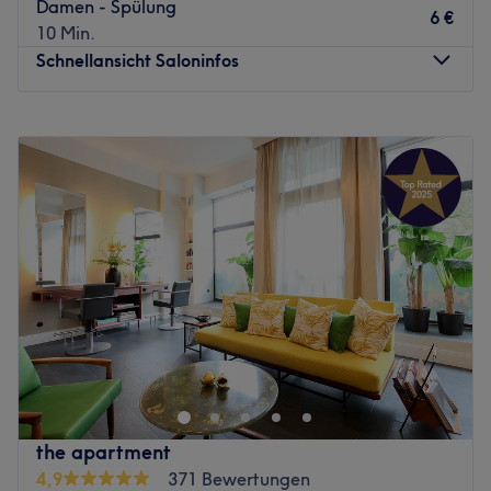
Damen - Spülung
kreiert, der dir lange Freude machen wird und deine
6 €
10 Min.
Persönlichkeit unterstreicht. Deinen Wunschtermin buchst
Schnellansicht Saloninfos
du dir einfach und bequem online oder per App mit
Treatwell!
Montag
09:00
–
20:00
Hairreinspaziert verwöhnt deine Haare mit Redken-
Dienstag
09:00
–
20:00
Produkten, die deinem Haar Feuchtigkeitsausgleich,
Mittwoch
09:00
–
20:00
Volumen und Geschmeidigkeit, sowie Schutz vor äußeren
Donnerstag
09:00
–
20:00
Umwelteinflüssen bietet. Im Anschluss an dein Treatment
Freitag
09:00
–
20:00
wirst du perfekt gepflegt und gestylt den tollen Salon
Samstag
09:00
–
20:00
wieder verlassen.
Sonntag
Geschlossen
Hinweis für unsere Neukunden:
Damit ihr euch bei uns
rundum wohlfühlt, möchten wir euch vorab informieren,
Das Team von Goldene Schere in Hamburg hat sich ein
dass sich zwei freundliche Hunde (Cosmo und Emma) in
klares Ziel gesetzt: die Kunden verwöhnen und zur
unserem Salon aufhalten. Sie gehören zu unseren Team
individuellen Wunschfrisur zu verhelfen.
und sorgen für eine entspannte Atmosphäre. Solltet ihr
Bei Goldene Schere wird sich viel Zeit für dich und dein
eine Hundeallergie haben oder euch mit Hunden unwohl
Haar genommen. Die Profis gehen auf deinen Typ ein,
the apartment
fühlen, gebt uns bitte vor eurem Termin bescheid.
damit ein idealer Schnitt oder eine passende Haarfarbe
4,9
371 Bewertungen
Gemeinsam finden wir eine passende Lösung!