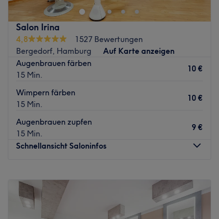
Leben stehenden Mann.
wird bei HAARzauber dein kurzes Haar ganz einfach und
unkompliziert in eine lange Mähne verwandelt.
Die passende Frisur für Männer ist wieder vollends in den
Salon Irina
Fokus geraten und nun sind auch Sie dran, das beste aus
Auch kurzes Männerhaar wird hier mit einfachsten Tricks
4,8
1527 Bewertungen
Ihrem Haar herausholen zu lassen. Musa, Experte für
blitzschnell aufgepeppt, Kinderhaar im Handumdrehen
Bergedorf, Hamburg
Auf Karte anzeigen
moderne und stilvolle Herrenfrisuren, hilft dabei mit
aufgefrischt - somit ist blitzschnell die ganze Familie
Augenbrauen färben
10 €
gezielten Schnitten und dem Auge für Details. Ob mit
versorgt. Sina, Ivonne, Hanna und Sina kümmern sich
15 Min.
Maschine oder umfassend mit Messerrasur, Dampf und
darum, dass dein Haar seinen zauberhaften Glanz
Wimpern färben
heißem Handtuch - hier kann jeder den besten Service
beibehält – zusammen mit hochwertigen Haarpflege- und
10 €
15 Min.
genießen und für einen Moment vollkommen abschalten.
Stylingprodukten, welche dir auch zu Hause noch
magische Momente bescheren.
Augenbrauen zupfen
Ganz im Stile traditioneller Berber, wirkt der Salon
9 €
15 Min.
perfekt für den gestandenen Mann mit großem
Lass dich verzaubern! Buche jetzt deinen Wunschtermin
Schnellansicht Saloninfos
Bewusstsein für ein gepflegtes Äußeres - Ihre absolute
bequem und einfach online.
Top-Adresse nicht unweit des Altona-Bahnhofs. Da der
Zurück zur Salonansicht
Salon stets gut besucht ist, kann es ab und an zu
Montag
08:30
–
18:00
Wartezeiten kommen, welche aber stets mit einem
Dienstag
08:30
–
18:00
leckeren Tee verkürzt werden!
Mittwoch
08:30
–
18:00
Donnerstag
08:30
–
18:00
Überzeugen Sie sich aber einfach selbst und buchen Sie