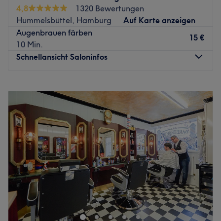
nächsten Besuch freust. Hier findest Du Experten für alle
4,8
1320 Bewertungen
Anlässe!
Hummelsbüttel, Hamburg
Auf Karte anzeigen
Nächste öffentliche Verkehrsmittel:
Augenbrauen färben
15 €
Nur wenige Gehminuten vom Salon entfernt befindet sich
10 Min.
die S-Bahn-Haltestelle Harburg Rathaus.
Schnellansicht Saloninfos
Das Team:
Das Team bei Happy Hair Harburg ist mit Leidenschaft
Montag
09:00
–
18:00
und Hingabe dabei, um Dir den perfekten Service zu
Dienstag
Geschlossen
bieten. Sie lieben es, mit Balayage, Färbungen und
Mittwoch
09:00
–
18:00
neuen Techniken zu experimentieren, um sicherzustellen,
Donnerstag
09:00
–
18:00
dass sie immer auf dem neuesten Stand der Trends sind.
Freitag
09:00
–
18:00
Samstag
08:00
–
13:00
Was uns an dem Salon gefällt:
Sonntag
Geschlossen
Atmosphäre: Stilvoll, entspannend, zum Wohlfühlen.
Expertise: Farbveränderungen, Blondierungen,
Perfektes Haar gibt es nur im Märchen? Das Team von
Strähnchen, Haarverlängerungen und -verdichtungen,
HAARzauber in der Einkaufspassage am
Haarglättung, Make-up.
Hummelsbütteler Markt in Hamburg belehrt dich eines
Produkte und Produktmarken: Olaplex, Goldwell, Maria
Besseren!
Nila.