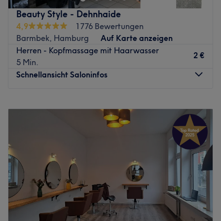
bei Schnitt und Styling zeichnen sich Marcus’ Kreationen
Beauty Style - Dehnhaide
durch makellose Handwerkstechnik an Schere und
4,9
1776 Bewertungen
Rasurmesser aus. Sowohl privat als auch im Job
Barmbek, Hamburg
Auf Karte anzeigen
profitieren seine Kunden von ihrem gepflegten Auftreten,
Herren - Kopfmassage mit Haarwasser
2 €
das einfach im Handling ist und Selbstbewusstsein
5 Min.
sichert.
Schnellansicht Saloninfos
Auch zur perfekten Farbe bei Frauen gehört, wenn sie
ihren Stil voll ausleben möchte, immer ein akkurater
Montag
Geschlossen
Schnitt, der die optimale und schönste Frisur an jedem
Dienstag
09:00
–
19:00
Tag ermöglicht. Auf Marcus’ Expertise und seine
Mittwoch
09:00
–
18:00
Mitarbeiter vertrauen die Hamburger wenn es um ein
Donnerstag
09:00
–
19:00
komplettes Umstyling geht. Aber auch, wenn wichtige
Freitag
09:00
–
18:00
Anlässe wie Hochzeiten oder gesellschaftliche Events
Samstag
Geschlossen
anstehen. Seine Brautfrisuren sind gleichsam berühmt und
Sonntag
Geschlossen
einzigartig für jede Braut kreiert. Er und sein Team von
Experten verstehen sich exzellent auf Umformungen wie
Meisterliches Friseurhandwerk und kompetente Beratung
Haarglättung. Dafür braucht man nicht nur die
findest du im Salon Beauty Style in Hamburg. Das
passenden Produkte und die richtige Technik, sondern
freundliche und kompetente Team legt großen Wert auf