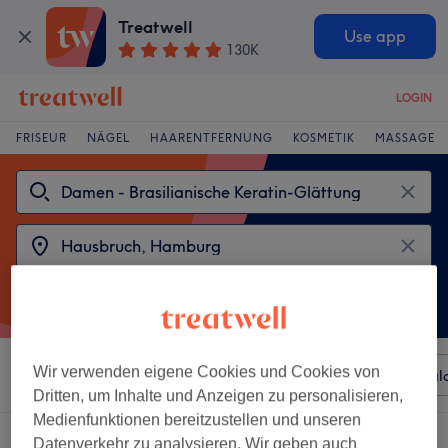
Treatwell
Use app
130K
LOGIN
FRISEUR
NÄGEL
HAARENTFERNUNG
KOSMETIK
MASSAGE
Wir verwenden eigene Cookies und Cookies von
Sortieren nach
Beliebiger Preis
Besonderheiten
Sal
Dritten, um Inhalte und Anzeigen zu personalisieren,
Medienfunktionen bereitzustellen und unseren
2 Salons die anbieten:
Datenverkehr zu analysieren. Wir geben auch