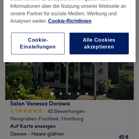
damen - brasilianische keratin-glättung in der Nähe von Hausbruch,
Informationen über die Nutzung unserer Webseite an
Hamburg
unsere Partner für soziale Medien, Werbung und
Analysen weiter.
Cookie-Richtlinien
Cookie-
Alle Cookies
Einstellungen
akzeptieren
Salon Vanessa Dorawa
4,9
45 Bewertungen
Neugraben-Fischbek, Hamburg
Auf Karte anzeigen
Damen - Haare glätten
40 €