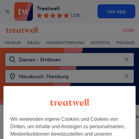
Treatwell
Use app
130K
LOGIN
FRISEUR
NÄGEL
HAARENTFERNUNG
KOSMETIK
MASSAGE
Sortieren nach
Beliebiger Preis
Besonderheiten
Sal
Wir verwenden eigene Cookies und Cookies von
Dritten, um Inhalte und Anzeigen zu personalisieren,
Medienfunktionen bereitzustellen und unseren
2 Salons die anbieten: