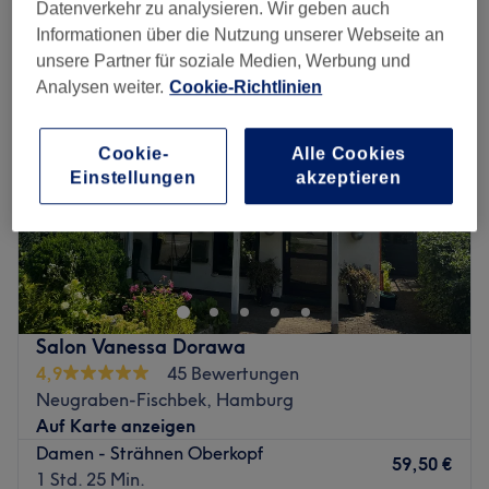
damen - strähnen in der Nähe von Hausbruch, Hamburg
Datenverkehr zu analysieren. Wir geben auch
Informationen über die Nutzung unserer Webseite an
unsere Partner für soziale Medien, Werbung und
Analysen weiter.
Cookie-Richtlinien
Cookie-
Alle Cookies
Einstellungen
akzeptieren
Salon Vanessa Dorawa
4,9
45 Bewertungen
Neugraben-Fischbek, Hamburg
Auf Karte anzeigen
Damen - Strähnen Oberkopf
59,50 €
1 Std. 25 Min.