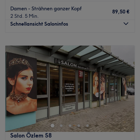
Damen - Strähnen ganzer Kopf
89,50 €
2 Std. 5 Min.
Schnellansicht Saloninfos
Montag
10:00
–
18:00
Dienstag
10:00
–
18:00
Mittwoch
10:00
–
18:00
Donnerstag
10:00
–
18:00
Freitag
10:00
–
18:00
Samstag
10:00
–
18:00
Sonntag
Geschlossen
Mit Leidenschaft und Können arbeitet im Salon Vanessa
Dorawa in Hamburg, Neugraben-Fischbek ein
Spitzenteam, welches dir neue Haarschnitte, Haarfarben
und Kosmetikbehandlungen verpasst. Bei dem
umfangreichen Angebot ist für jeden etwas dabei.
Salon Özlem 58