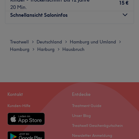
Neugrabener Heideweg.
15 €
20 Min.
Das Team
Schnellansicht Saloninfos
Inhaberin Vanessa hat durch langjährige Erfahrung und
durch die Nutzung neuester Methoden ein Auge für den
Montag
09:00
–
18:00
richtigen Style, der genau zu dir passt. Sie ist
Dienstag
09:00
–
18:00
Treatwell
Deutschland
Hamburg und Umland
>
>
>
ausgebildete und zertifizierte Wimpernstylistin. Hier wird
Mittwoch
09:00
–
18:00
Hamburg
Harburg
Hausbruch
>
>
Deutsch und Französisch gesprochen.
Donnerstag
09:00
–
18:00
Was uns an dem Salon gefällt
Freitag
09:00
–
18:00
Atmosphäre: Gemütlich, einladend, modern.
Samstag
08:00
–
16:00
Expertise: Friseur.
Sonntag
Geschlossen
Extras: Haustiere erlaubt, barrierefrei.
Salon Özlem 58 ist ein renommierter Friseursalon, der sich
Zurück zur Salonansicht
Kontakt
Entdecke
in der schönen Stadt Hamburg befindet. Der Salon hat
Kunden-Hilfe
Treatment Guide
sich einen Namen gemacht, indem er erstklassige
Dienstleistungen und tadellose Kundenzufriedenheit
Unser Blog
bietet.
Treatwell Geschenkgutschein
Nächste öffentliche Verkehrsmittel:
Newsletter Anmeldung