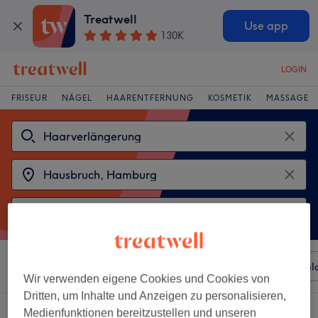
Treatwell
Use app
130K
LOGIN
FRISEUR
NÄGEL
HAARENTFERNUNG
KOSMETIK
MASSAGE
Sortieren nach
Beliebiger Preis
Besonderheiten
Sal
Wir verwenden eigene Cookies und Cookies von
Dritten, um Inhalte und Anzeigen zu personalisieren,
2 Salons die anbieten:
Medienfunktionen bereitzustellen und unseren