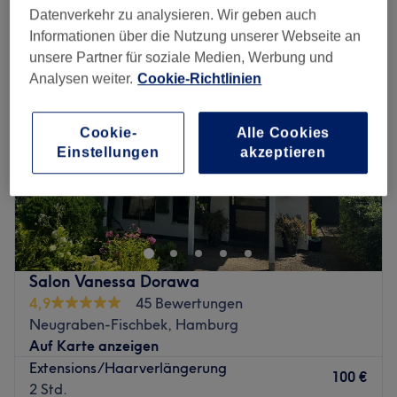
haarverlängerung in der Nähe von Hausbruch, Hamburg
Datenverkehr zu analysieren. Wir geben auch
Informationen über die Nutzung unserer Webseite an
unsere Partner für soziale Medien, Werbung und
Analysen weiter.
Cookie-Richtlinien
Cookie-
Alle Cookies
Einstellungen
akzeptieren
Salon Vanessa Dorawa
4,9
45 Bewertungen
Neugraben-Fischbek, Hamburg
Auf Karte anzeigen
Extensions/Haarverlängerung
100 €
2 Std.