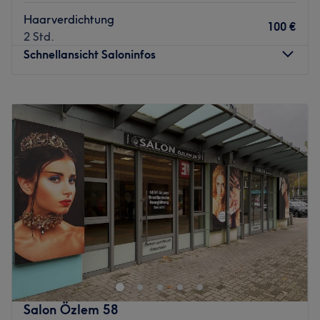
Haarverdichtung
100 €
2 Std.
Schnellansicht Saloninfos
Montag
10:00
–
18:00
Dienstag
10:00
–
18:00
Mittwoch
10:00
–
18:00
Donnerstag
10:00
–
18:00
Freitag
10:00
–
18:00
Samstag
10:00
–
18:00
Sonntag
Geschlossen
Mit Leidenschaft und Können arbeitet im Salon Vanessa
Dorawa in Hamburg, Neugraben-Fischbek ein
Spitzenteam, welches dir neue Haarschnitte, Haarfarben
und Kosmetikbehandlungen verpasst. Bei dem
umfangreichen Angebot ist für jeden etwas dabei.
Salon Özlem 58