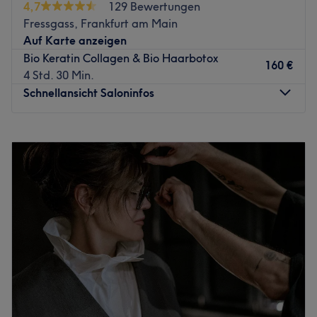
4,7
129 Bewertungen
Atmosphäre: Herzlich, einladend, zum Wohlfühlen.
Fressgass, Frankfurt am Main
Expertise: Gesichtsbehandlungen, Mani- und Pediküre,
Auf Karte anzeigen
Augenbrauen- und Wimpernbehandlungen, Styling.
Bio Keratin Collagen & Bio Haarbotox
160 €
Extras: Kostenfreie Getränke und WLAN, keine Haustiere
4 Std. 30 Min.
erlaubt.
Schnellansicht Saloninfos
Zurück zur Salonansicht
Montag
10:00
–
14:00
Dienstag
10:00
–
18:00
Mittwoch
10:00
–
18:00
Donnerstag
10:00
–
18:00
Freitag
10:00
–
18:00
Samstag
10:00
–
16:00
Sonntag
Geschlossen
Du möchtest deine Haut dauerhaft von lästigen Härchen
befreien? Dann solltest du dir einen Besuch im
Kosmetikstudio Ramina Cosmetics in der Frankfurter