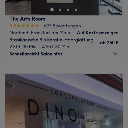
in nur drei Minuten.
Zurück zur Salonansicht
Das Team:
The Arts Room
Was uns an dem Salon gefällt:
5,0
697 Bewertungen
Atmosphäre:
Nordend, Frankfurt am Main
Auf Karte anzeigen
Expertise:
Brasilianische Bio Keratin-Haarglättung
ab
250 €
Produkte und Produktmarken:
2 Std. 30 Min. - 4 Std. 30 Min.
Extras:
Schnellansicht Saloninfos
Zurück zur Salonansicht
Montag
Geschlossen
Dienstag
15:00
–
19:00
Mittwoch
10:00
–
19:00
Donnerstag
10:00
–
19:00
Freitag
10:00
–
19:00
Samstag
10:00
–
15:00
Sonntag
Geschlossen
Ankommen. Abschalten. Gut aussehen.