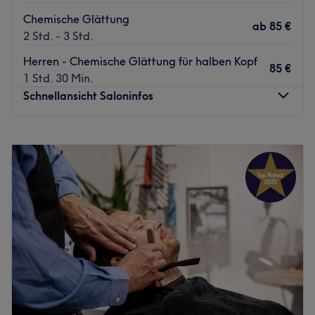
Chemische Glättung
ab
85 €
2 Std. - 3 Std.
Herren - Chemische Glättung für halben Kopf
85 €
1 Std. 30 Min.
Schnellansicht Saloninfos
Montag
10:00
–
18:00
Dienstag
10:00
–
18:00
Mittwoch
Geschlossen
Donnerstag
Geschlossen
Freitag
10:00
–
18:00
Samstag
10:00
–
18:00
Sonntag
Geschlossen
Eugen & Alena 1. Etage
### Willkommen bei Eugen & Alena!