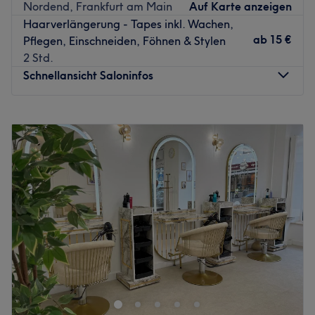
Nordend, Frankfurt am Main
Auf Karte anzeigen
Expertise: Gesichtsbehandlungen, Mani- und Pediküre,
Haarverlängerung - Tapes inkl. Wachen,
Augenbrauen- und Wimpernbehandlungen, Styling.
ab
15 €
Pflegen, Einschneiden, Föhnen & Stylen
Extras: Kostenfreie Getränke und WLAN, keine Haustiere
2 Std.
erlaubt.
Schnellansicht Saloninfos
Zurück zur Salonansicht
Montag
Geschlossen
Dienstag
Geschlossen
Mittwoch
09:00
–
19:00
Donnerstag
09:00
–
20:00
Freitag
09:00
–
20:00
Samstag
09:00
–
18:00
Sonntag
Geschlossen
Einen Friseur zu finden, der mit seiner professionellen
Arbeit überzeugt, ist nicht ganz so einfach, wie man
denkt. Bei Pure Passion Hair by Raquel in Frankfurt am
Main sind echte Könner am Werk, die selbst geschädigtes