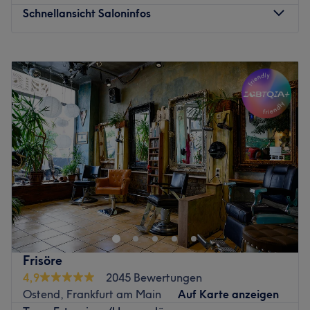
Schnellansicht Saloninfos
Montag
10:00
–
18:00
Dienstag
10:00
–
18:00
Mittwoch
10:00
–
18:00
Donnerstag
10:00
–
18:00
Freitag
10:00
–
18:00
Samstag
10:00
–
18:00
Sonntag
Geschlossen
Weil die Augen das Tor zur Seele sind, steht das
Kosmetikstudio IuStyle Beauty Studio in Frankfurt am
Main, Südbahnhof für Qualität und ganzheitliche
Lösungen – für Schönheit und Wohlbefinden! Buche
deinen Wunschtermin ganz einfach und schnell online mit
Frisöre
Treatwell und freu dich schon jetzt auf dein Strahlen!
4,9
2045 Bewertungen
Ostend, Frankfurt am Main
Auf Karte anzeigen
Weshalb IuStyle Beauty Studio bei seiner Kundschaft