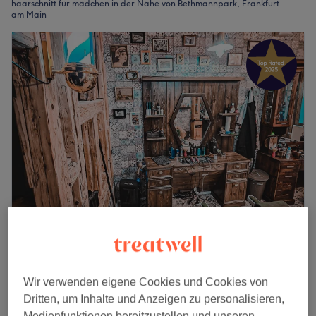
haarschnitt für mädchen in der Nähe von Bethmannpark, Frankfurt
am Main
The Dirty Hairy Barbershop
4,9
1247 Bewertungen
Innenstadt, Frankfurt am Main
Wir verwenden eigene Cookies und Cookies von
Auf Karte anzeigen
Dritten, um Inhalte und Anzeigen zu personalisieren,
24 €
Kinderhaarschnitt (4J - 14J)
Medienfunktionen bereitzustellen und unseren