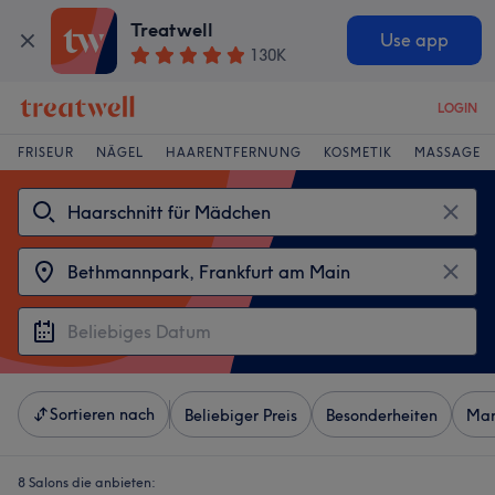
Treatwell
Use app
130K
LOGIN
FRISEUR
NÄGEL
HAARENTFERNUNG
KOSMETIK
MASSAGE
Sortieren nach
Beliebiger Preis
Besonderheiten
Mar
8 Salons die anbieten: