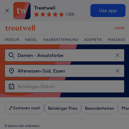
Treatwell
Use app
130K
LOGIN
FRISEUR
NÄGEL
HAARENTFERNUNG
KOSMETIK
MASSAGE
Sortieren nach
Beliebiger Preis
Besonderheiten
Mar
8 Salons die anbieten: