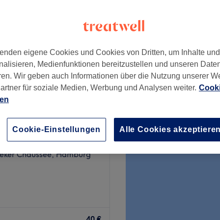
enden eigene Cookies und Cookies von Dritten, um Inhalte un
ab
65 €
nalisieren, Medienfunktionen bereitzustellen und unseren Date
ren. Wir geben auch Informationen über die Nutzung unserer W
artner für soziale Medien, Werbung und Analysen weiter.
Cooki
ien
riseur Damen & Herren
Cookie-Einstellungen
Alle Cookies akzeptiere
31 Bewertungen
ker Chaussee, Hamburg
Farben? Komm im Salon Li-
i und suche dir aus dem
40 €