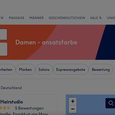
IK
MASSAGE
MÄNNER
GESCHENKGUTSCHEIN
SALE %
UNS
Damen - ansatzfarbe
rheiten
Marken
Salons
Expressangebote
Bewertung
 Deutschland
+
 Hairstudio
5 Bewertungen
−
Straße, Frankfurt am Main