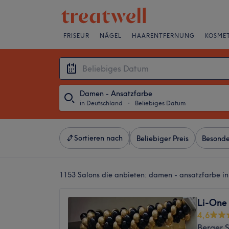
FRISEUR
NÄGEL
HAARENTFERNUNG
KOSMET
Damen - Ansatzfarbe
in Deutschland
・
Beliebiges Datum
Sortieren nach
Beliebiger Preis
Besonde
1153 Salons die anbieten:
damen - ansatzfarbe in
Li-One
4,6
Berger 