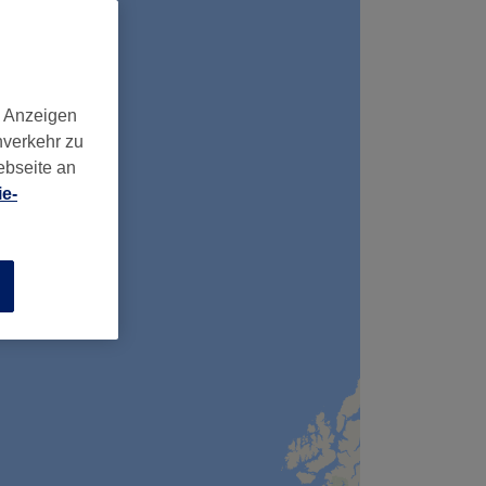
d Anzeigen
nverkehr zu
ebseite an
e-
n