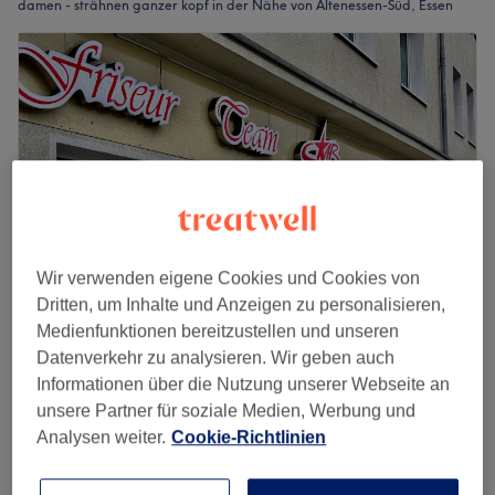
damen - strähnen ganzer kopf in der Nähe von Altenessen-Süd, Essen
Wir verwenden eigene Cookies und Cookies von
Dritten, um Inhalte und Anzeigen zu personalisieren,
Medienfunktionen bereitzustellen und unseren
Friseur Team Star
Datenverkehr zu analysieren. Wir geben auch
4,7
46 Bewertungen
Informationen über die Nutzung unserer Webseite an
Südostviertel, Essen
Auf Karte anzeigen
unsere Partner für soziale Medien, Werbung und
Damen - Foliensträhnen Kurzhaar Oberkopf
Analysen weiter.
Cookie-Richtlinien
39 €
1 Std. 30 Min.