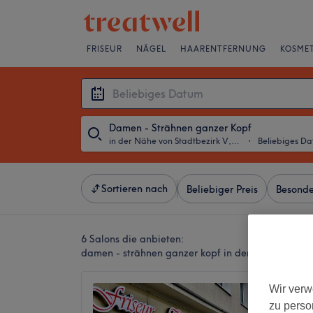
FRISEUR
NÄGEL
HAARENTFERNUNG
KOSMET
Damen - Strähnen ganzer Kopf
in der Nähe von Stadtbezirk V, Essen
・
Beliebiges D
Sortieren nach
Beliebiger Preis
Besonde
6 Salons die anbieten:
damen - strähnen ganzer kopf in der Nähe von Sta
Wir verw
Friseur
zu perso
4,7