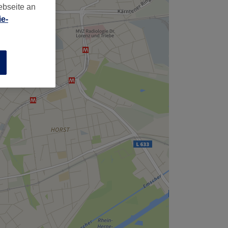
,
ebseite an
e-
n