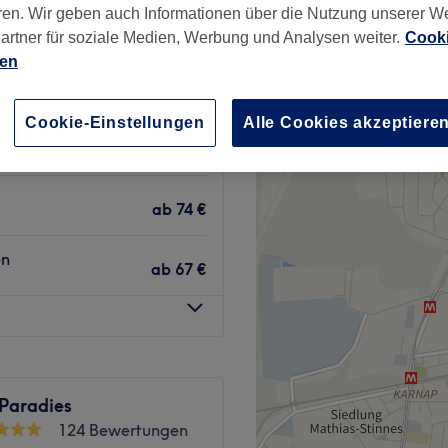
ren. Wir geben auch Informationen über die Nutzung unserer W
ertel, Essen
artner für soziale Medien, Werbung und Analysen weiter.
Cooki
ien
Cookie-Einstellungen
Alle Cookies akzeptiere
f
39 €
ab
74 €
en
ab
67 €
 Paradies
124 Bewertungen