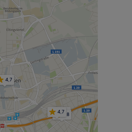
4,7
4,7
4,7
4,8