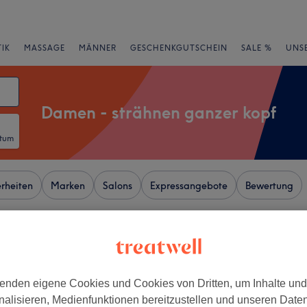
IK
MASSAGE
MÄNNER
GESCHENKGUTSCHEIN
SALE %
UNS
Damen - strähnen ganzer kopf
atum
rheiten
Marken
Salons
Expressangebote
Bewertung
dtbezirk V, Essen
+
enden eigene Cookies und Cookies von Dritten, um Inhalte un
 Team Star
nalisieren, Medienfunktionen bereitzustellen und unseren Date
46 Bewertungen
−