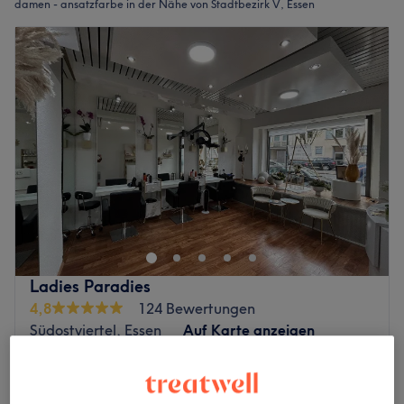
damen - ansatzfarbe in der Nähe von Stadtbezirk V, Essen
Ladies Paradies
4,8
124 Bewertungen
Südostviertel, Essen
Auf Karte anzeigen
Damen - Ansatzfarbe ca. 1cm & Föhnen
ab
56 €
1 Std. 20 Min. - 1 Std. 35 Min.