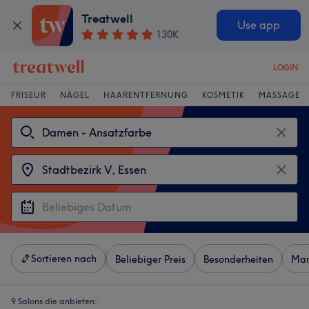
Treatwell
Use app
130K
LOGIN
FRISEUR
NÄGEL
HAARENTFERNUNG
KOSMETIK
MASSAGE
Sortieren nach
Beliebiger Preis
Besonderheiten
Mar
9 Salons die anbieten: