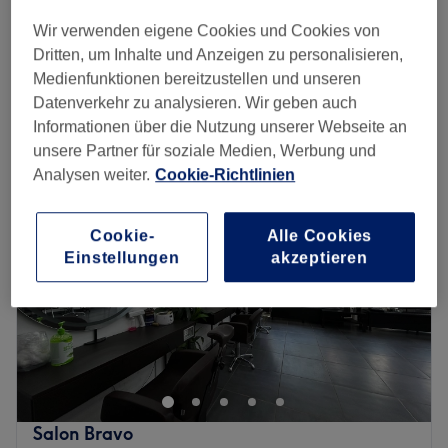
Damen - Ansatzfarbe ca. 1cm, Schnitt &
ab
71 €
Föhnen
Wir verwenden eigene Cookies und Cookies von
1 Std. 35 Min. - 1 Std. 50 Min.
Dritten, um Inhalte und Anzeigen zu personalisieren,
Schnellansicht Saloninfos
Medienfunktionen bereitzustellen und unseren
Datenverkehr zu analysieren. Wir geben auch
Informationen über die Nutzung unserer Webseite an
Montag
09:00
–
18:00
unsere Partner für soziale Medien, Werbung und
Dienstag
09:00
–
18:00
Analysen weiter.
Cookie-Richtlinien
Mittwoch
09:00
–
18:00
Donnerstag
09:00
–
18:00
Freitag
09:00
–
18:00
Cookie-
Alle Cookies
Samstag
09:00
–
15:00
Einstellungen
akzeptieren
Sonntag
Geschlossen
Du möchtest dein Haar und deine Haut mal wieder
verwöhnen lassen? Dann solltest du dir einen Besuch im
Kosmetikstudio Ladies Paradies, im schönen Essen-
Südostviertel nicht entgehen lassen. Die Kombination aus
Haar- und Kosmetikbehandlung sorgt für ein gutes
Salon Bravo
Komplettpaket.