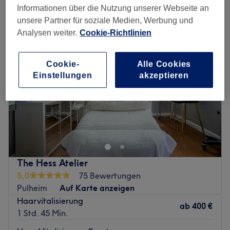
behandlung von haarausfall in Nordrhein-Westfalen
Informationen über die Nutzung unserer Webseite an
unsere Partner für soziale Medien, Werbung und
Analysen weiter.
Cookie-Richtlinien
Cookie-
Alle Cookies
Einstellungen
akzeptieren
The Hess Atelier
5,0
75 Bewertungen
Pulheim
Auf Karte anzeigen
Haarvitalisierung
ab
400 €
1 Std. 45 Min.