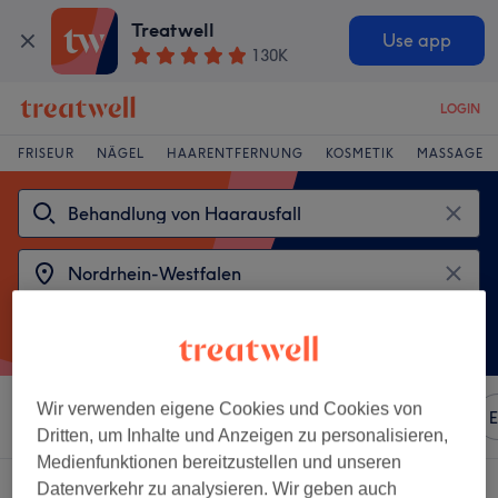
Treatwell
Use app
130K
LOGIN
FRISEUR
NÄGEL
HAARENTFERNUNG
KOSMETIK
MASSAGE
Wir verwenden eigene Cookies und Cookies von
Sortieren nach
Beliebiger Preis
Marken
Salons
E
Dritten, um Inhalte und Anzeigen zu personalisieren,
Medienfunktionen bereitzustellen und unseren
2 Salons die anbieten:
Datenverkehr zu analysieren. Wir geben auch