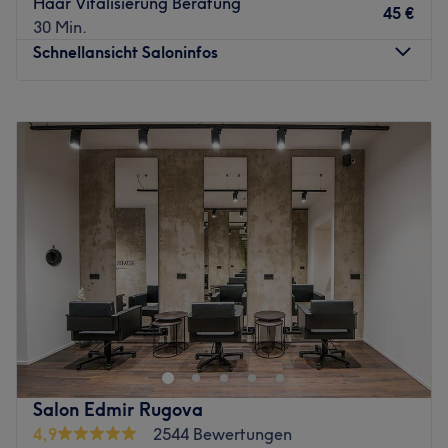
Haar Vitalisierung Beratung
45 €
30 Min.
Schnellansicht Saloninfos
Montag
10:00
–
18:00
Dienstag
10:00
–
20:00
Mittwoch
10:00
–
19:00
Donnerstag
10:00
–
18:00
Freitag
10:00
–
18:00
Samstag
Geschlossen
Sonntag
Geschlossen
Zurück zur Salonansicht
Salon Edmir Rugova
4,9
2544 Bewertungen