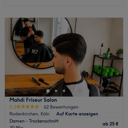
Montag
10:00
–
19:00
Dienstag
10:00
–
19:00
Mittwoch
10:00
–
19:00
Donnerstag
10:00
–
19:00
Freitag
10:00
–
19:00
Samstag
10:00
–
14:00
Sonntag
Geschlossen
Einen wunderschönen Haarschnitt, neuartige
Strähnentechniken und nachhaltige Pflege – all das
bekommst du bei Sophie Haarkunst und Kosmetik mitten
in Düsseldorf! Hier steht die Gesundheit des Haares und
der Kopfhaut stets im Vordergrund und wird durch die
Mahdi Friseur Salon
Verwendung hochwertiger Öle und Naturprodukte bei
5,0
62 Bewertungen
jeder Behandlung gefördert. Buche jetzt deinen
Rodenkirchen, Köln
Auf Karte anzeigen
Wunschtermin online auf Treatwell und lass dich
Damen - Trockenschnitt
verwöhnen!
ab
25 €
30 Min.