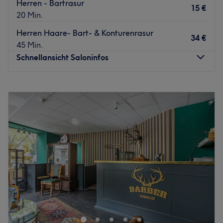
Herren - Bartrasur
15 €
20 Min.
Herren Haare- Bart- & Konturenrasur
34 €
45 Min.
Schnellansicht Saloninfos
Montag
09:00
–
19:00
Dienstag
09:00
–
19:00
Mittwoch
09:00
–
19:00
Donnerstag
09:00
–
19:00
Freitag
08:30
–
19:00
Samstag
08:30
–
17:00
Sonntag
Geschlossen
Zurück zur Salonansicht