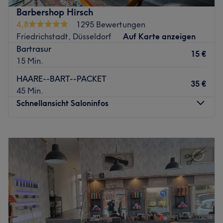
Barbershop Hirsch
4,8
1295 Bewertungen
Friedrichstadt, Düsseldorf
Auf Karte anzeigen
Bartrasur
15 €
15 Min.
HAARE--BART--PACKET
35 €
45 Min.
Schnellansicht Saloninfos
Montag
09:00
–
19:00
Dienstag
09:00
–
19:00
Mittwoch
09:00
–
19:00
Donnerstag
09:00
–
19:00
Freitag
09:00
–
19:00
Samstag
09:00
–
18:30
Sonntag
Geschlossen