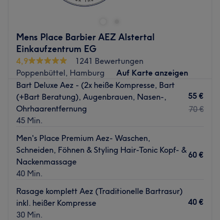
gemacht. Egal ob langes oder kurzes, glattes oder
lockiges Haar, hier wird deine individuelle Wunschfrisur
und Traumhaarfarbe mit der passenden Beratung
Mens Place Barbier AEZ Alstertal
gefunden.
Einkaufzentrum EG
Nächste öffentliche Verkehrsmittel:
4,9
1241 Bewertungen
Poppenbüttel, Hamburg
Auf Karte anzeigen
Die Bushaltestelle Erding, Rathaus-Stadtmitte ist nur
Bart Deluxe Aez - (2x heiße Kompresse, Bart
wenige Gehminuten entfernt.
55 €
(+Bart Beratung), Augenbrauen, Nasen-,
Das Team:
Ohrhaarentfernung
70 €
Das Team besteht aus Experten und Expertinnen auf dem
45 Min.
Gebiet Haarschnitte und Colorationen, die ihr Handwerk
Men's Place Premium Aez- Waschen,
perfektioniert haben. Dabei hat man das Gefühl, sich mit
Schneiden, Föhnen & Styling Hair-Tonic Kopf- &
guten Freunden zu unterhalten.
60 €
Nackenmassage
Was uns an dem Salon gefällt:
40 Min.
Atmosphäre: Familiär, zum Wohlfühlen, professionell.
Rasage komplett Aez (Traditionelle Bartrasur)
Expertise: Haarverwandlungen, Colorationen,
40 €
inkl. heißer Kompresse
Bartstyling.
30 Min.
Extras: Kostenloses WLAN.