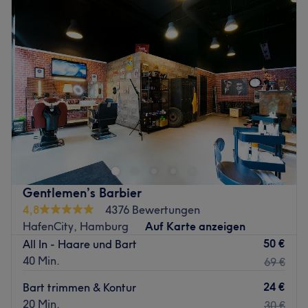
Dienstag
09:00
–
19:00
Produkte und Produktmarken: Hochwertige Produkte.
Mittwoch
09:00
–
19:00
Extras: Gut mit den Öffis zu erreichen.
Donnerstag
09:00
–
19:00
Freitag
08:30
–
19:00
Zurück zur Salonansicht
Samstag
08:30
–
17:00
Sonntag
Geschlossen
Zurück zur Salonansicht
Gentlemen’s Barbier
4,8
4376 Bewertungen
HafenCity, Hamburg
Auf Karte anzeigen
50 €
All In - Haare und Bart
40 Min.
69 €
24 €
Bart trimmen & Kontur
20 Min.
30 €