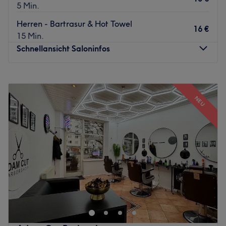
5 Min.
Herren - Bartrasur & Hot Towel
16 €
15 Min.
Schnellansicht Saloninfos
Montag
09:00
–
19:00
Dienstag
09:00
–
19:00
NEU
Mittwoch
09:00
–
19:00
Donnerstag
09:00
–
19:00
Freitag
09:00
–
19:00
Samstag
09:00
–
19:00
Sonntag
Geschlossen
Willkommen bei Ezzo's Barbier in Hamburg-Dulsberg –
deinem Ort für moderne Herrenhaarschnitte, präzise
Bartpflege und echte Barbershop-Kultur. In entspannter
Atmosphäre verbindet das Team traditionelles Handwerk
mit aktuellen Trends und sorgt dafür, dass jeder Besuch