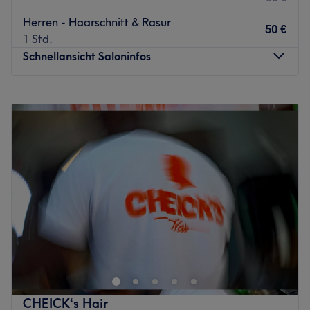
Herren - Haarschnitt & Rasur
50 €
1 Std.
Schnellansicht Saloninfos
Montag
09:00
–
20:00
Dienstag
09:00
–
20:00
Mittwoch
09:00
–
20:00
Donnerstag
09:00
–
20:00
Freitag
09:00
–
20:00
Samstag
09:00
–
19:00
Sonntag
Geschlossen
Zurück zur Salonansicht
CHEICK‘s Hair