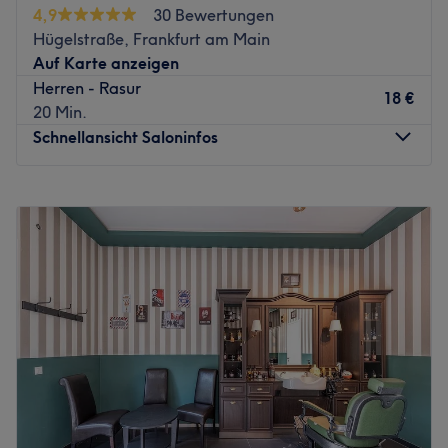
4,9
30 Bewertungen
Hügelstraße, Frankfurt am Main
Auf Karte anzeigen
Herren - Rasur
18 €
20 Min.
Schnellansicht Saloninfos
Montag
10:00
–
20:00
Dienstag
10:00
–
20:00
Mittwoch
10:00
–
20:00
Donnerstag
10:00
–
20:00
Freitag
10:00
–
20:00
Samstag
10:00
–
20:00
Sonntag
Geschlossen
Cheick‘s Hair in Frankfurt am Main ist ein Ort, an dem
jedes Detail zählt. Hier werden Looks kreiert, die die
natürliche Schönheit und Individualität der Kund:innen