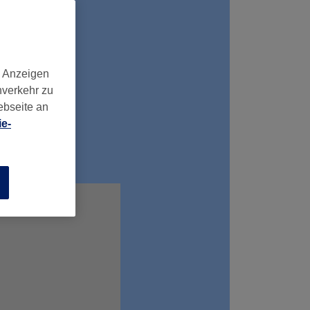
d Anzeigen
nverkehr zu
ebseite an
e-
n