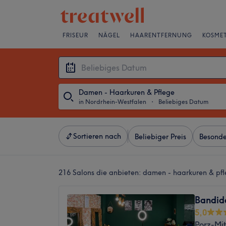
FRISEUR
NÄGEL
HAARENTFERNUNG
KOSMET
Damen - Haarkuren & Pflege
in Nordrhein-Westfalen
・
Beliebiges Datum
Sortieren nach
Beliebiger Preis
Besonde
216 Salons die anbieten:
damen - haarkuren & pfl
Bandid
5,0
Porz-Mit