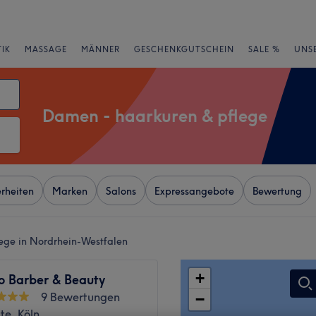
IK
MASSAGE
MÄNNER
GESCHENKGUTSCHEIN
SALE %
UNS
Damen - haarkuren & pflege
rheiten
Marken
Salons
Expressangebote
Bewertung
ege in Nordrhein-Westfalen
+
o Barber & Beauty
9 Bewertungen
−
te, Köln