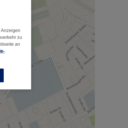
,
d Anzeigen
nverkehr zu
ebseite an
e-
n