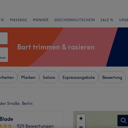
IK
MASSAGE
MÄNNER
GESCHENKGUTSCHEIN
SALE %
UNS
Bart trimmen & rasieren
atum
rheiten
Marken
Salons
Expressangebote
Bewertung
er Straße, Berlin
+
 Blade
929 Bewertungen
−