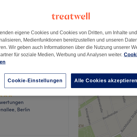
er Berg, Berlin
enden eigene Cookies und Cookies von Dritten, um Inhalte un
nalisieren, Medienfunktionen bereitzustellen und unseren Date
15 €
ren. Wir geben auch Informationen über die Nutzung unserer W
artner für soziale Medien, Werbung und Analysen weiter.
Cooki
ien
Cookie-Einstellungen
Alle Cookies akzeptiere
lagg Barbershop
wertungen
nallee, Berlin
y Blade im Münchener