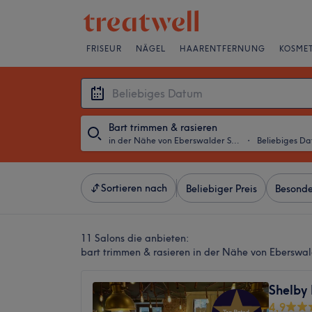
FRISEUR
NÄGEL
HAARENTFERNUNG
KOSMET
Bart trimmen & rasieren
in der Nähe von Eberswalder Straße, Berlin
・
Beliebiges D
Sortieren nach
Beliebiger Preis
Besonde
11 Salons die anbieten:
bart trimmen & rasieren in der Nähe von Eberswald
Shelby
4,9