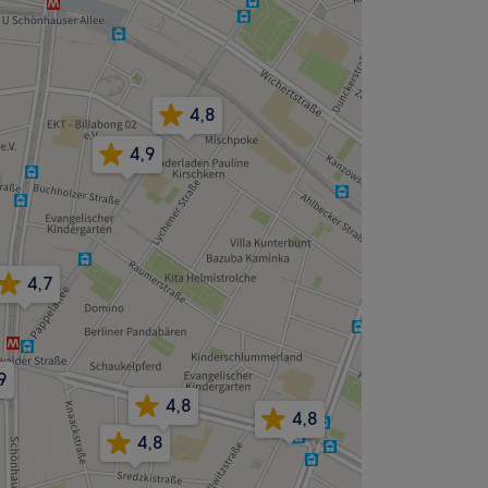
4,8
4,9
4,7
9
4,8
4,8
4,8