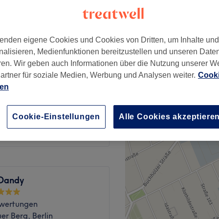
−
wertungen
er Berg, Berlin
enden eigene Cookies und Cookies von Dritten, um Inhalte un
nalisieren, Medienfunktionen bereitzustellen und unseren Date
ren. Wir geben auch Informationen über die Nutzung unserer W
artner für soziale Medien, Werbung und Analysen weiter.
Cooki
95 €
ot
ien
180 €
ab
95 €
Cookie-Einstellungen
Alle Cookies akzeptiere
 Dandy
wertungen
er Berg, Berlin