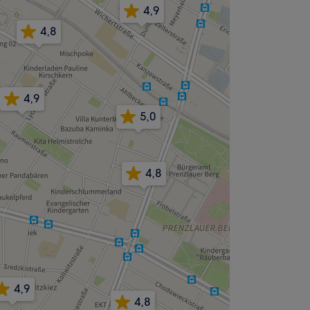
4,9
4,8
4,9
5,0
4,8
4,9
4,8