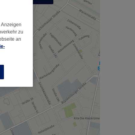
,
d Anzeigen
nverkehr zu
ebseite an
e-
n