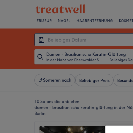
FRISEUR
NÄGEL
HAARENTFERNUNG
KOSMET
Damen - Brasilianische Keratin-Glättung
in der Nähe von Eberswalder Straße, Berlin
・
Beliebiges D
Sortieren nach
Beliebiger Preis
Besonde
10 Salons die anbieten:
damen - brasilianische keratin-glättung in der N
Berlin
Kamm 2