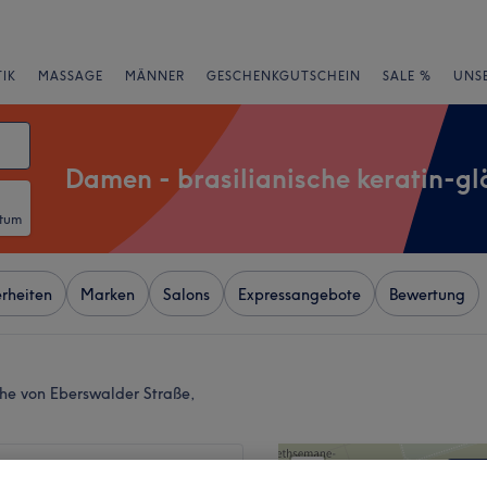
IK
MASSAGE
MÄNNER
GESCHENKGUTSCHEIN
SALE %
UNS
Damen - brasilianische keratin-gl
atum
rheiten
Marken
Salons
Expressangebote
Bewertung
ähe von Eberswalder Straße,
+
 Cut - Pappelallee