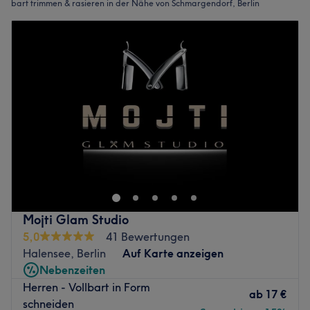
bart trimmen & rasieren in der Nähe von Schmargendorf, Berlin
Mojti Glam Studio
5,0
41 Bewertungen
Halensee, Berlin
Auf Karte anzeigen
Nebenzeiten
Herren - Vollbart in Form
ab
17 €
schneiden