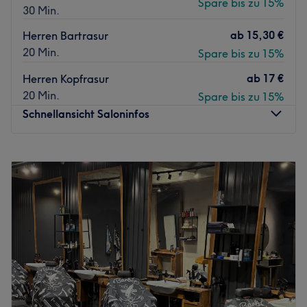
Spare bis zu 15%
30 Min.
ab
15,30 €
Herren Bartrasur
20 Min.
Spare bis zu 15%
ab
17 €
Herren Kopfrasur
20 Min.
Spare bis zu 15%
Schnellansicht Saloninfos
Montag
10:00
–
19:00
Dienstag
10:00
–
19:00
Mittwoch
10:00
–
19:00
Donnerstag
10:00
–
19:00
Freitag
10:00
–
19:00
Samstag
09:00
–
18:00
Sonntag
Geschlossen
Mojti Glam Studio in Berlin-Halensee steht für modernes
Hairstyling, präzise Schnitte und einen Look mit